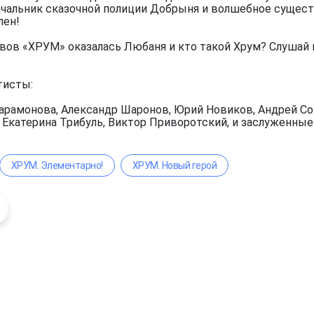
чальник сказочной полиции Добрыня и волшебное существ
лен!
вов «ХРУМ» оказалась Любаня и кто такой Хрум? Слушай 
тисты:
арамонова, Александр Шаронов, Юрий Новиков, Андрей Сок
, Екатерина Трибуль, Виктор Приворотский, и заслуженны
ХРУМ. Элементарно!
ХРУМ. Новый герой