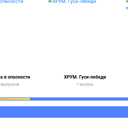
а в опасности
ХРУМ. Гуси-лебеди
 выпусков
1 выпуск
ания