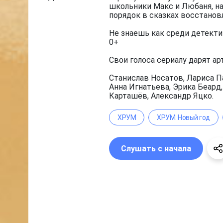
школьники Макс и Любаня, на
порядок в сказках восстанов
Не знаешь как среди детекти
0+
Свои голоса сериалу дарят ар
Станислав Носатов, Лариса П
Анна Игнатьева, Эрика Беард
Карташёв, Александр Яцко.
ХРУМ
ХРУМ. Новый год
Слушать с начала