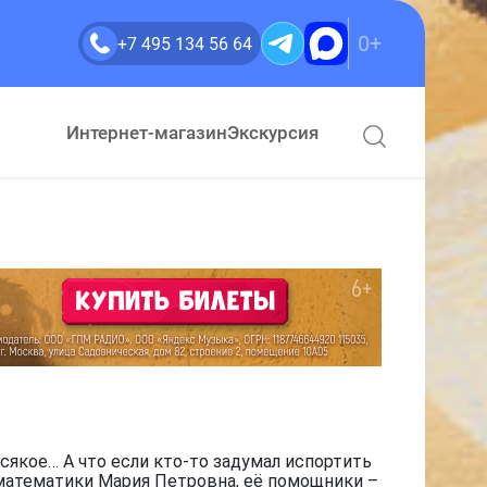
0+
+7 495 134 56 64
Интернет-магазин
Экскурсия
сякое… А что если кто-то задумал испортить
 математики Мария Петровна, её помощники –