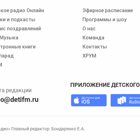
кое радио Онлайн
Эфирное расписание
 записи программ или сказок
ки и подкасты
Программы и шоу
ис поздравлений
О нас
 Музыка
Команда
тронные книги
Контакты
парад
ХРУМ
М
ПРИЛОЖЕНИЕ ДЕТСКОГО
та редакции
io@detifm.ru
дио» Главный редактор: Бондаренко Е.А.