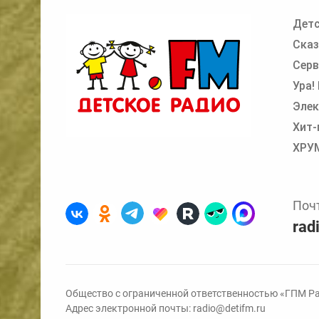
Детс
Добавьте в очередь прослушивания другие
Сказ
Серв
Ура!
Элек
Хит-
ХРУ
Поч
rad
Общество с ограниченной ответственностью «ГПМ Ра
Адрес электронной почты:
radio@detifm.ru