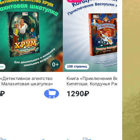
 «Детективное агентство
Книга «Приключения Веснушки и
 Малахитовая шкатулка»
Кипятоши. Колдунья Ржавелла»
1290