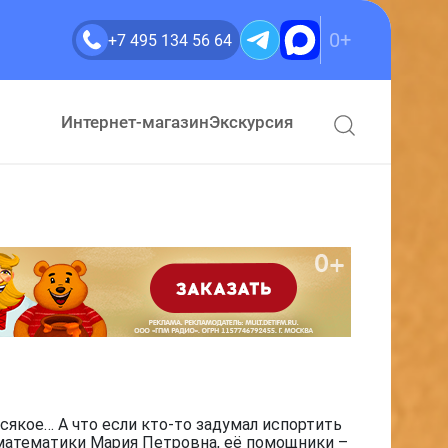
0+
+7 495 134 56 64
Интернет-магазин
Экскурсия
сякое… А что если кто-то задумал испортить
 математики Мария Петровна, её помощники –