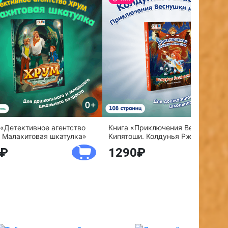
 «Детективное агентство
Книга «Приключения Веснушки и
 Малахитовая шкатулка»
Кипятоши. Колдунья Ржавелла»
1290