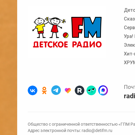
Детс
Добавьте в очередь прослушивания другие
Сказ
Серв
Ура!
Элек
Хит-
ХРУ
Поч
rad
Общество с ограниченной ответственностью «ГПМ Ра
Адрес электронной почты:
radio@detifm.ru