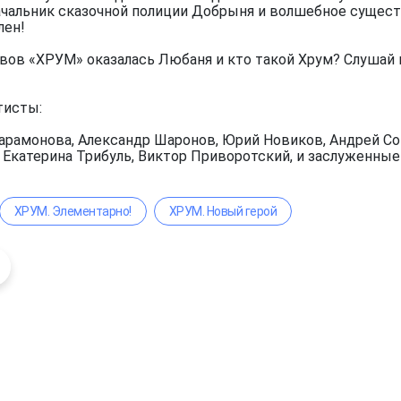
чальник сказочной полиции Добрыня и волшебное существ
лен!
вов «ХРУМ» оказалась Любаня и кто такой Хрум? Слушай 
тисты:
арамонова, Александр Шаронов, Юрий Новиков, Андрей Сок
, Екатерина Трибуль, Виктор Приворотский, и заслуженны
ХРУМ. Элементарно!
ХРУМ. Новый герой