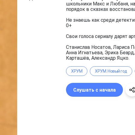
школьники Макс и Любаня, на
порядок в сказках восстанов
Не знаешь как среди детекти
0+
Свои голоса сериалу дарят ар
Станислав Носатов, Лариса П
Анна Игнатьева, Эрика Беард
Карташёв, Александр Яцко.
ХРУМ
ХРУМ. Новый год
Слушать с начала