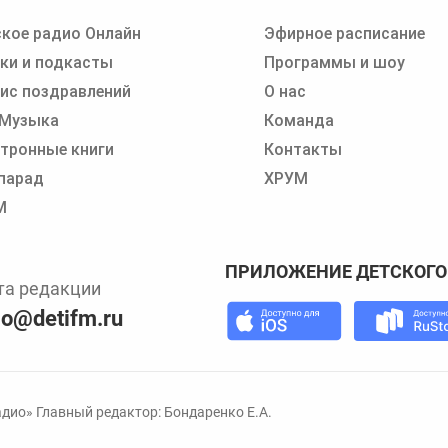
кое радио Онлайн
Эфирное расписание
 записи программ или сказок
ки и подкасты
Программы и шоу
ис поздравлений
О нас
 Музыка
Команда
тронные книги
Контакты
парад
ХРУМ
М
ПРИЛОЖЕНИЕ ДЕТСКОГО
та редакции
io@detifm.ru
дио» Главный редактор: Бондаренко Е.А.