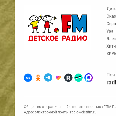
Детс
Добавьте в очередь прослушивания другие
Сказ
Серв
Ура!
Элек
Хит-
ХРУ
Поч
rad
Общество с ограниченной ответственностью «ГПМ Ра
Адрес электронной почты:
radio@detifm.ru