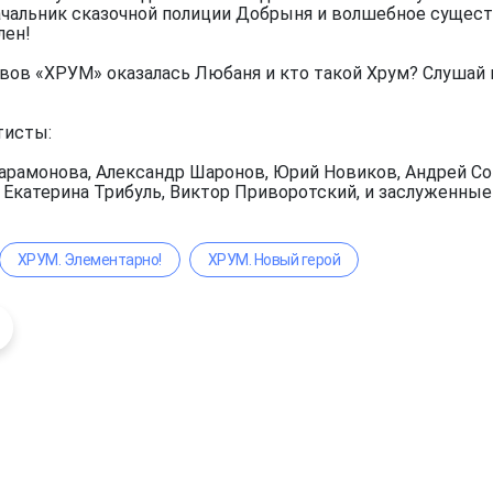
чальник сказочной полиции Добрыня и волшебное существ
лен!
вов «ХРУМ» оказалась Любаня и кто такой Хрум? Слушай 
тисты:
арамонова, Александр Шаронов, Юрий Новиков, Андрей Сок
, Екатерина Трибуль, Виктор Приворотский, и заслуженны
ХРУМ. Элементарно!
ХРУМ. Новый герой