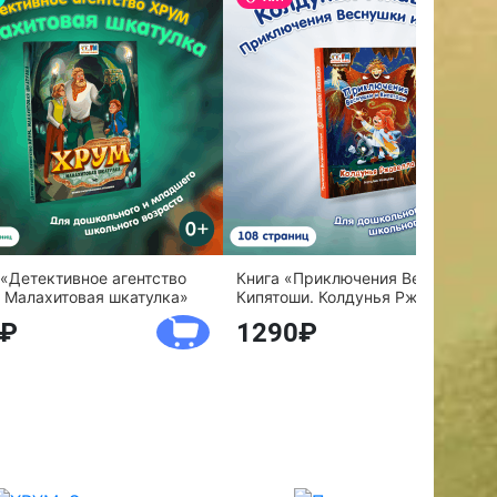
 «Детективное агентство
Книга «Приключения Веснушки и
 Малахитовая шкатулка»
Кипятоши. Колдунья Ржавелла»
1290