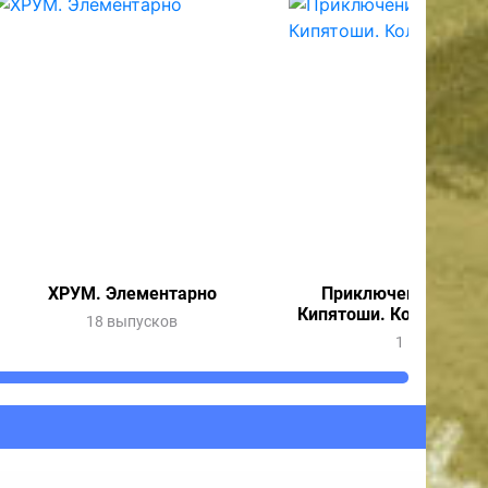
ХРУМ. Элементарно
Приключения Весну
Кипятоши. Колдунья 
18 выпусков
1 выпуск