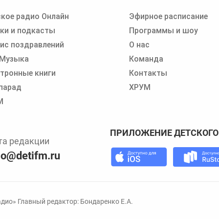
кое радио Онлайн
Эфирное расписание
 записи программ или сказок
ки и подкасты
Программы и шоу
ис поздравлений
О нас
 Музыка
Команда
тронные книги
Контакты
парад
ХРУМ
М
ПРИЛОЖЕНИЕ ДЕТСКОГО
та редакции
io@detifm.ru
дио» Главный редактор: Бондаренко Е.А.