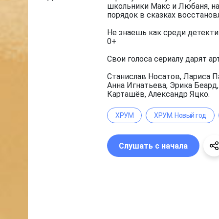
школьники Макс и Любаня, на
порядок в сказках восстанов
Не знаешь как среди детекти
0+
Свои голоса сериалу дарят ар
Станислав Носатов, Лариса П
Анна Игнатьева, Эрика Беард
Карташёв, Александр Яцко.
ХРУМ
ХРУМ. Новый год
Слушать с начала