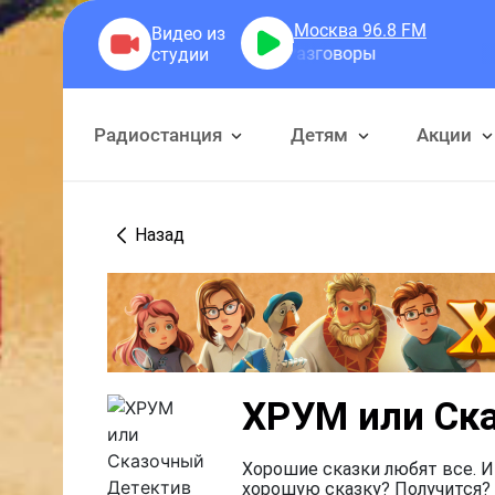
Москва 96.8
FM
Герра Александр
Разговоры
Радиостанция
Детям
Акции
Назад
ХРУМ или Ск
Хорошие сказки любят все. И
хорошую сказку? Получится? 