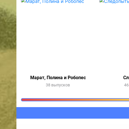
Марат, Полина и Робопес
Сл
38 выпусков
46
Очередь прослушив