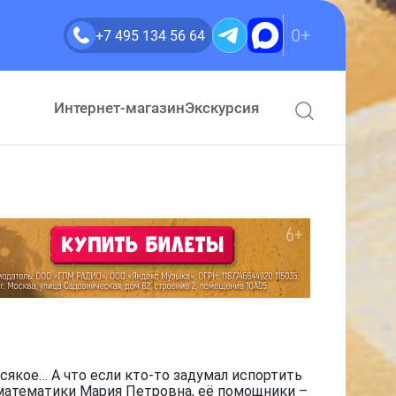
0+
+7 495 134 56 64
Интернет-магазин
Экскурсия
сякое… А что если кто-то задумал испортить
 математики Мария Петровна, её помощники –