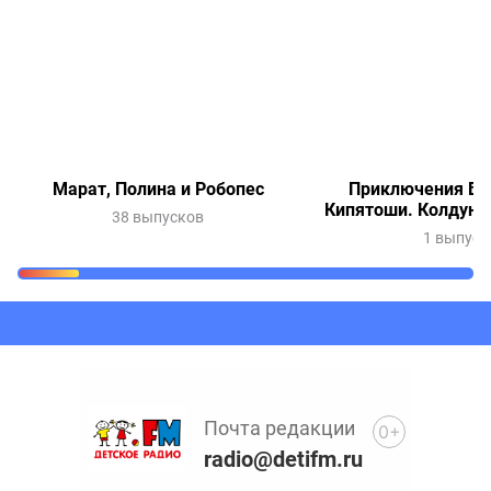
Марат, Полина и Робопес
Приключения Ве
Кипятоши. Колдунь
38 выпусков
1 выпуск
Очередь прослушивания
Добавьте в очередь прослушивания другие записи
программ или сказок
Почта редакции
0+
radio@detifm.ru