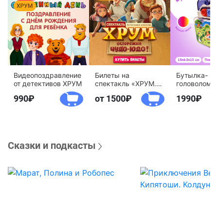
Видеопоздравление
Билеты на
Бутылка-
от детективов ХРУМ
спектакль «ХРУМ.
головоломк
Осторожно, Чудо-
воды «Дете
990
от 1500
1990
Юдо!»
агентство 
Сказки и подкасты