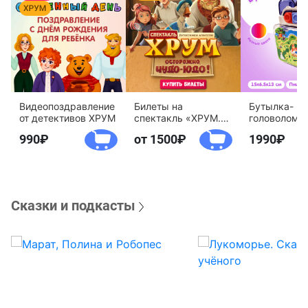
Видеопоздравление
Билеты на
Бутылка-
от детективов ХРУМ
спектакль «ХРУМ.
головоломк
Осторожно, Чудо-
воды «Дете
990
от 1500
1990
Юдо!»
агентство 
Сказки и подкасты