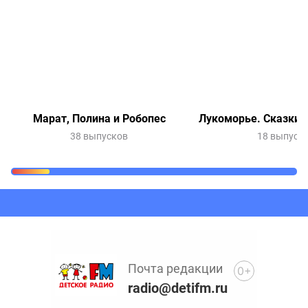
Марат, Полина и Робопес
Лукоморье. Сказки 
38 выпусков
18 выпуск
Очередь прослушивания
Добавьте в очередь прослушивания другие записи
программ или сказок
Почта редакции
0+
radio@detifm.ru