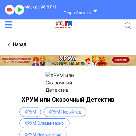
Москва 96.8
FM
Герра Александр
Разговоры
Назад
ХРУМ или Сказочный Детектив
ХРУМ
ХРУМ. Новый год
ХРУМ. Элементарно!
ХРУМ. Новый герой