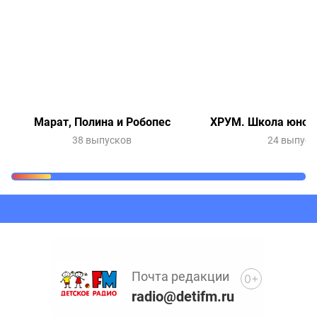
Марат, Полина и Робопес
ХРУМ. Школа юного
38 выпусков
24 выпуск
Очередь прослушивания
Добавьте в очередь прослушивания другие записи
программ или сказок
Почта редакции
0+
radio@detifm.ru