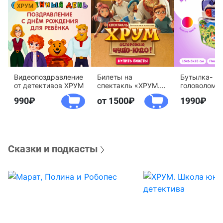
Видеопоздравление
Билеты на
Бутылка-
от детективов ХРУМ
спектакль «ХРУМ.
головоломк
Осторожно, Чудо-
воды «Дете
990
от 1500
1990
Юдо!»
агентство 
Сказки и подкасты