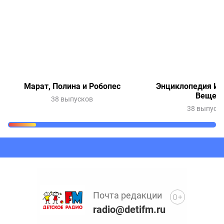
Марат, Полина и Робопес
Энциклопедия Ин
Вещей
38 выпусков
38 выпуск
Очередь прослушивания
Добавьте в очередь прослушивания другие записи
программ или сказок
Почта редакции
0+
radio@detifm.ru