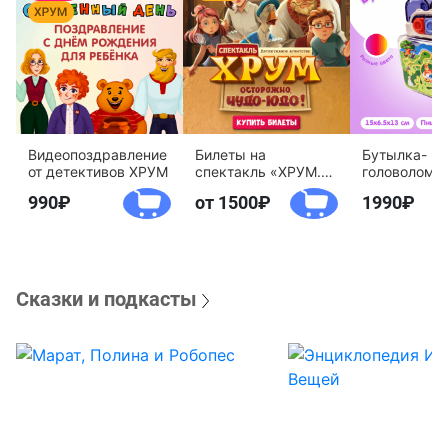
Видеопоздравление
Билеты на
Бутылка-
от детективов ХРУМ
спектакль «ХРУМ.
головоломк
Осторожно, Чудо-
воды «Дете
990
от 1500
1990
Юдо!»
агентство 
Сказки и подкасты