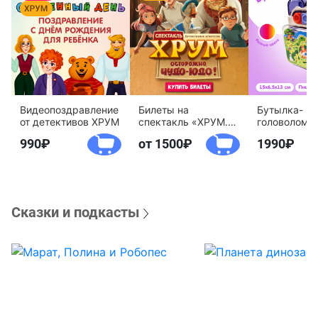
Видеопоздравление
Билеты на
Бутылка-
от детективов ХРУМ
спектакль «ХРУМ.
головоломк
Осторожно, Чудо-
воды «Дете
990
от 1500
1990
Юдо!»
агентство 
Сказки и подкасты