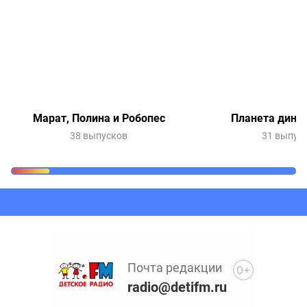
Марат, Полина и Робопес
Планета дино
38 выпусков
31 выпус
Очередь прослушивания
Добавьте в очередь прослушивания другие записи
программ или сказок
Почта редакции
0+
radio@detifm.ru