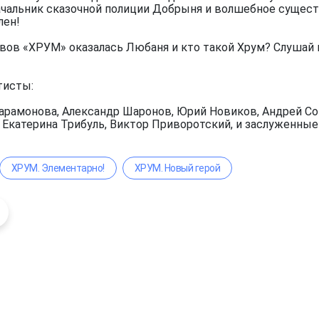
чальник сказочной полиции Добрыня и волшебное существ
лен!
вов «ХРУМ» оказалась Любаня и кто такой Хрум? Слушай 
тисты:
арамонова, Александр Шаронов, Юрий Новиков, Андрей Сок
, Екатерина Трибуль, Виктор Приворотский, и заслуженны
ХРУМ. Элементарно!
ХРУМ. Новый герой