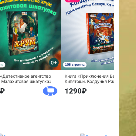
 «Детективное агентство
Книга «Приключения Веснушки и
 Малахитовая шкатулка»
Кипятоши. Колдунья Ржавелла»
1290