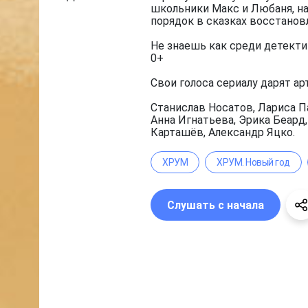
школьники Макс и Любаня, на
порядок в сказках восстанов
Не знаешь как среди детекти
0+
Свои голоса сериалу дарят ар
Станислав Носатов, Лариса П
Анна Игнатьева, Эрика Беард
Карташёв, Александр Яцко.
ХРУМ
ХРУМ. Новый год
Слушать с начала