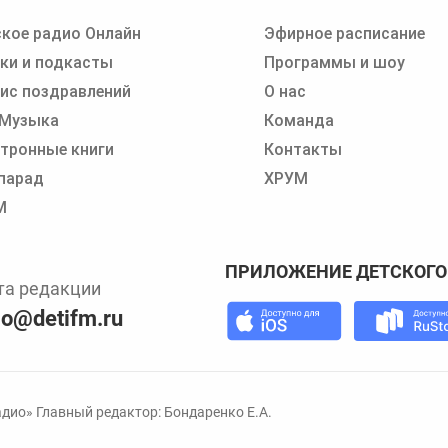
кое радио Онлайн
Эфирное расписание
 записи программ или сказок
ки и подкасты
Программы и шоу
ис поздравлений
О нас
 Музыка
Команда
тронные книги
Контакты
парад
ХРУМ
М
ПРИЛОЖЕНИЕ ДЕТСКОГО
та редакции
io@detifm.ru
дио» Главный редактор: Бондаренко Е.А.