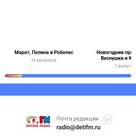
Марат, Полина и Робопес
Новогодние при
Веснушки и Ки
38 выпусков
7 выпуско
Очередь прослушивания
Добавьте в очередь прослушивания другие записи
программ или сказок
Почта редакции
0+
radio@detifm.ru