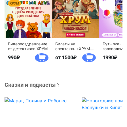
Видеопоздравление
Билеты на
Бутылка-
от детективов ХРУМ
спектакль «ХРУМ.
головоломк
Осторожно, Чудо-
воды «Дете
990
от 1500
1990
Юдо!»
агентство 
Сказки и подкасты