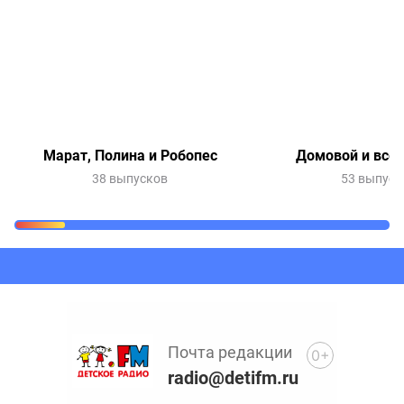
Марат, Полина и Робопес
Домовой и все-
38 выпусков
53 выпуск
Очередь прослушивания
Добавьте в очередь прослушивания другие записи
программ или сказок
Почта редакции
0+
radio@detifm.ru