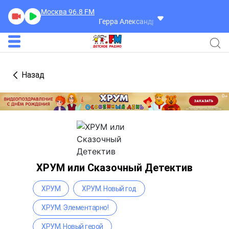
Москва 96.8
FM
Герра Александр
Разговоры
Назад
ХРУМ или Сказочный Детектив
ХРУМ
ХРУМ. Новый год
ХРУМ. Элементарно!
ХРУМ. Новый герой