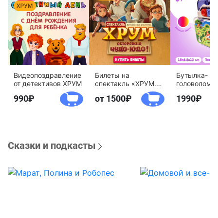
Видеопоздравление
Билеты на
Бутылка-
от детективов ХРУМ
спектакль «ХРУМ.
головоломк
Осторожно, Чудо-
воды «Дете
990
от 1500
1990
Юдо!»
агентство 
Сказки и подкасты