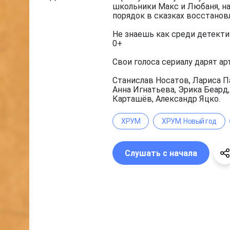
школьники Макс и Любаня, на
порядок в сказках восстанов
Не знаешь как среди детекти
0+
Свои голоса сериалу дарят ар
Станислав Носатов, Лариса П
Анна Игнатьева, Эрика Беард
Карташёв, Александр Яцко.
ХРУМ
ХРУМ. Новый год
Слушать с начала