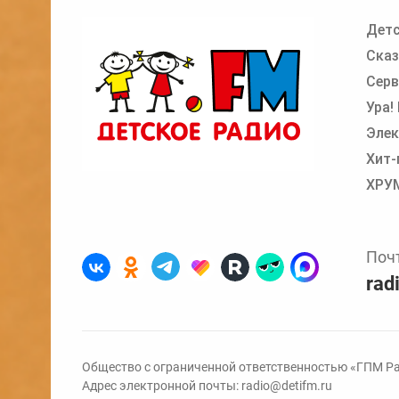
Детс
Добавьте в очередь прослушивания другие
Сказ
Серв
Ура!
Элек
Хит-
ХРУ
Поч
rad
Общество с ограниченной ответственностью «ГПМ Ра
Адрес электронной почты:
radio@detifm.ru