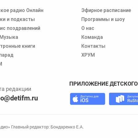
кое радио Онлайн
Эфирное расписание
 записи программ или сказок
ки и подкасты
Программы и шоу
ис поздравлений
О нас
 Музыка
Команда
тронные книги
Контакты
парад
ХРУМ
М
ПРИЛОЖЕНИЕ ДЕТСКОГО
та редакции
io@detifm.ru
дио» Главный редактор: Бондаренко Е.А.