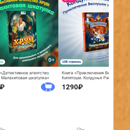
 «Детективное агентство
Книга «Приключения Веснушки и
 Малахитовая шкатулка»
Кипятоши. Колдунья Ржавелла»
1290