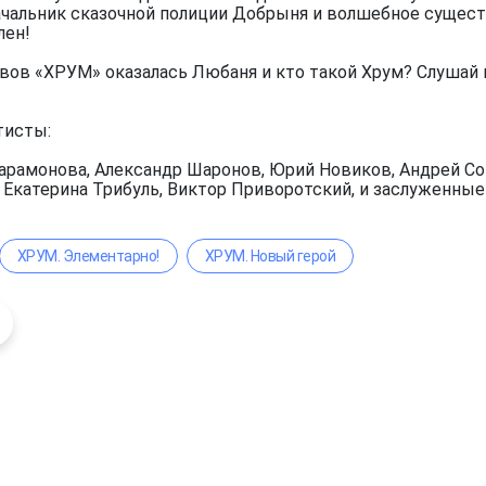
чальник сказочной полиции Добрыня и волшебное существ
лен!
вов «ХРУМ» оказалась Любаня и кто такой Хрум? Слушай 
тисты:
арамонова, Александр Шаронов, Юрий Новиков, Андрей Сок
, Екатерина Трибуль, Виктор Приворотский, и заслуженны
ХРУМ. Элементарно!
ХРУМ. Новый герой