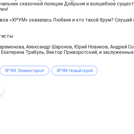
чальник сказочной полиции Добрыня и волшебное существ
лен!
вов «ХРУМ» оказалась Любаня и кто такой Хрум? Слушай 
тисты:
арамонова, Александр Шаронов, Юрий Новиков, Андрей Сок
, Екатерина Трибуль, Виктор Приворотский, и заслуженны
ХРУМ. Элементарно!
ХРУМ. Новый герой