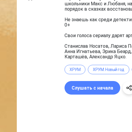
школьники Макс и Любаня, на
порядок в сказках восстанов
Не знаешь как среди детекти
0+
Свои голоса сериалу дарят ар
Станислав Носатов, Лариса П
Анна Игнатьева, Эрика Беард
Карташёв, Александр Яцко.
ХРУМ
ХРУМ. Новый год
Слушать с начала