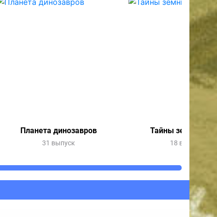
Планета динозавров
Тайны земных гл
31 выпуск
18 выпусков