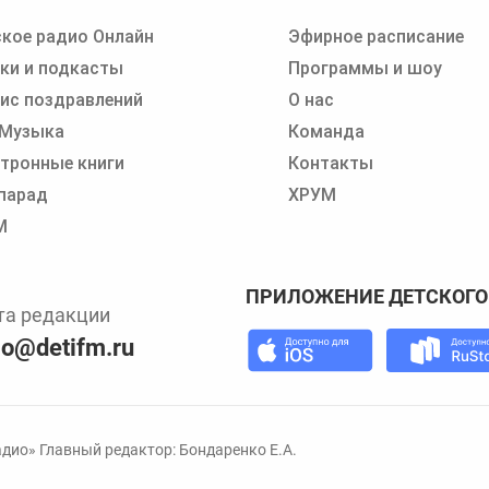
кое радио Онлайн
Эфирное расписание
 записи программ или сказок
ки и подкасты
Программы и шоу
ис поздравлений
О нас
 Музыка
Команда
тронные книги
Контакты
парад
ХРУМ
М
ПРИЛОЖЕНИЕ ДЕТСКОГО
та редакции
io@detifm.ru
дио» Главный редактор: Бондаренко Е.А.