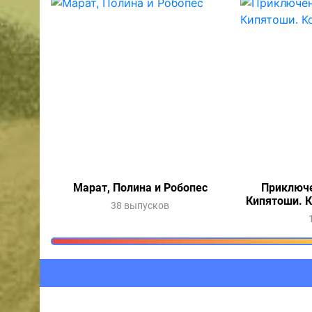
Марат, Полина и Робопес
Приключе
Кипятоши. 
38 выпусков
Очередь прослушив