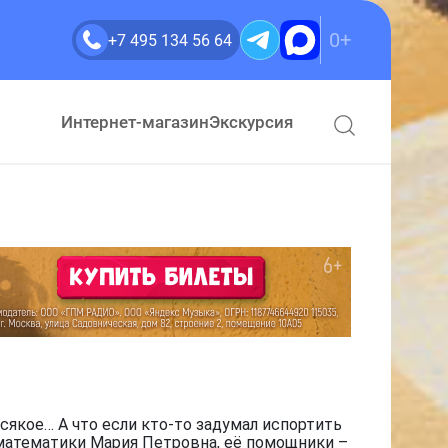
0+
+7 495 134 56 64
Интернет-магазин
Экскурсия
сякое… А что если кто-то задумал испортить
 математики Мария Петровна, её помощники –