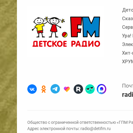
Детс
Добавьте в очередь прослушивания другие
Сказ
Серв
Ура!
Элек
Хит-
ХРУ
Поч
rad
Общество с ограниченной ответственностью «ГПМ Ра
Адрес электронной почты:
radio@detifm.ru