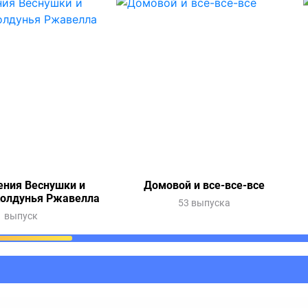
ния Веснушки и
Домовой и все-все-все
Колдунья Ржавелла
53 выпуска
1 выпуск
ания