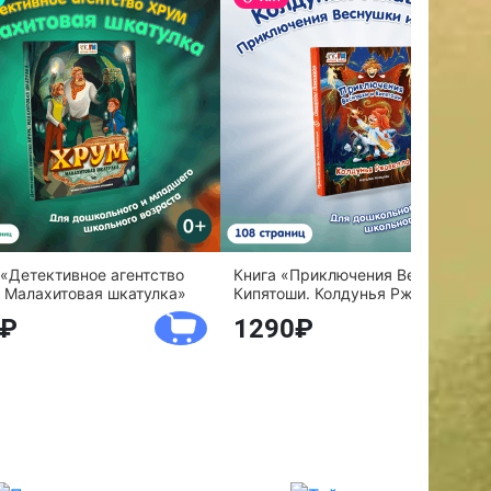
 «Детективное агентство
Книга «Приключения Веснушки и
 Малахитовая шкатулка»
Кипятоши. Колдунья Ржавелла»
1290