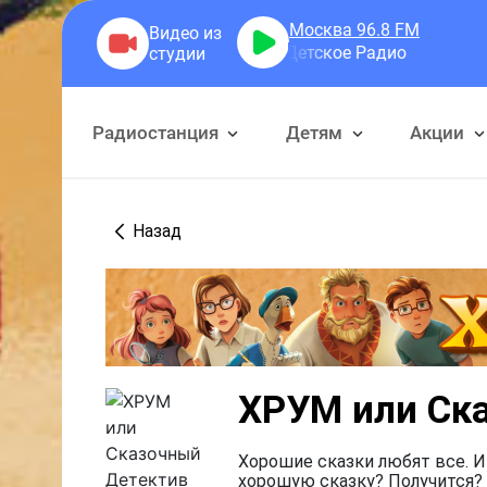
Москва 96.8
FM
Детское Радио
Радиостанция
Детям
Акции
Назад
ХРУМ или Ск
Хорошие сказки любят все. И
хорошую сказку? Получится? 