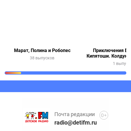
Марат, Полина и Робопес
Приключения Ве
Кипятоши. Колдунь
38 выпусков
1 выпуск
Очередь прослушивания
Добавьте в очередь прослушивания другие записи
программ или сказок
Почта редакции
0+
radio@detifm.ru