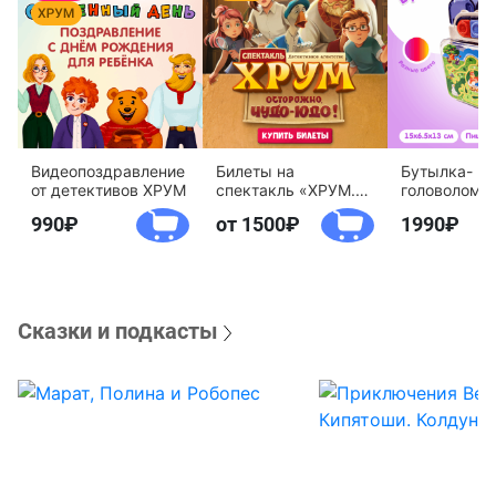
Видеопоздравление
Билеты на
Бутылка-
от детективов ХРУМ
спектакль «ХРУМ.
головоломк
Осторожно, Чудо-
воды «Дете
990
от 1500
1990
Юдо!»
агентство 
Сказки и подкасты