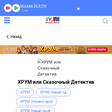
Москва 96.8
FM
ое Утро, Мам
Назад
ХРУМ или Сказочный Детектив
ХРУМ
ХРУМ. Новый год
ХРУМ. Элементарно!
ХРУМ. Новый герой