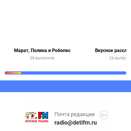
Марат, Полина и Робопес
Вкусное рассле
38 выпусков
26 выпуск
Очередь прослушивания
Добавьте в очередь прослушивания другие записи
программ или сказок
Почта редакции
0+
radio@detifm.ru