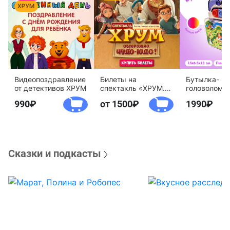
Видеопоздравление
Билеты на
Бутылка-
от детективов ХРУМ
спектакль «ХРУМ.
головоломк
Осторожно, Чудо-
воды «Дете
990
от 1500
1990
Юдо!»
агентство 
Сказки и подкасты