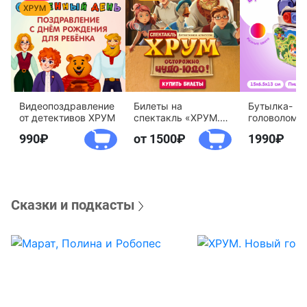
Видеопоздравление
Билеты на
Бутылка-
от детективов ХРУМ
спектакль «ХРУМ.
головоломк
Осторожно, Чудо-
воды «Дете
990
от 1500
1990
Юдо!»
агентство 
Сказки и подкасты