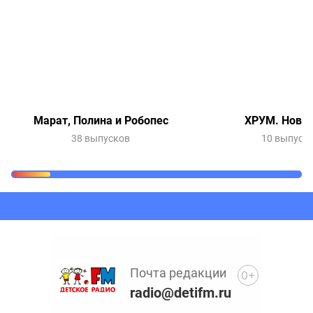
Марат, Полина и Робопес
ХРУМ. Новый
38 выпусков
10 выпуск
Очередь прослушивания
Добавьте в очередь прослушивания другие записи
программ или сказок
Почта редакции
0+
radio@detifm.ru