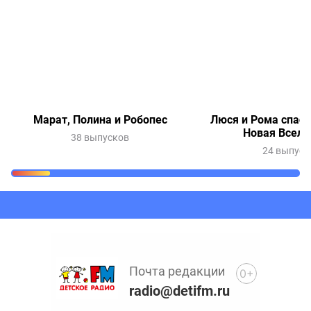
Марат, Полина и Робопес
Люся и Рома спаса
Новая Вселе
38 выпусков
24 выпуск
Очередь прослушивания
Добавьте в очередь прослушивания другие записи
программ или сказок
Почта редакции
0+
radio@detifm.ru