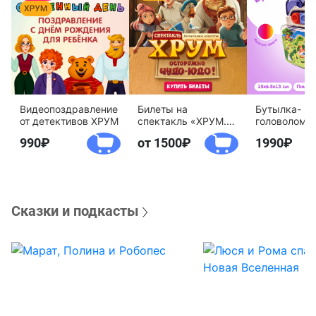
Видеопоздравление
Билеты на
Бутылка-
от детективов ХРУМ
спектакль «ХРУМ.
головоломк
Осторожно, Чудо-
воды «Дете
990
от 1500
1990
Юдо!»
агентство 
Сказки и подкасты