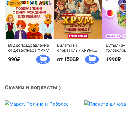
Видеопоздравление
Билеты на
Бутылка-
от детективов ХРУМ
спектакль «ХРУМ.
головоломк
Осторожно, Чудо-
воды «Дете
990
от 1500
1990
Юдо!»
агентство 
Сказки и подкасты