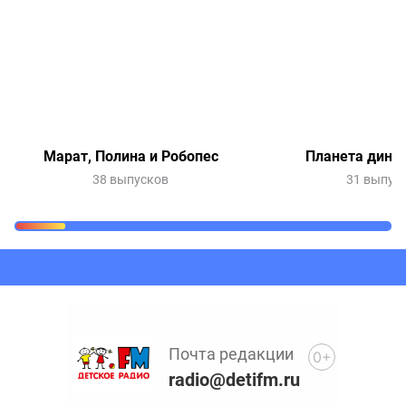
Марат, Полина и Робопес
Планета дино
38 выпусков
31 выпус
Очередь прослушивания
Добавьте в очередь прослушивания другие записи
программ или сказок
Почта редакции
0+
radio@detifm.ru