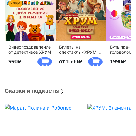
Видеопоздравление
Билеты на
Бутылка-
от детективов ХРУМ
спектакль «ХРУМ.
головоломк
Осторожно, Чудо-
воды «Дете
990
от 1500
1990
Юдо!»
агентство 
Сказки и подкасты