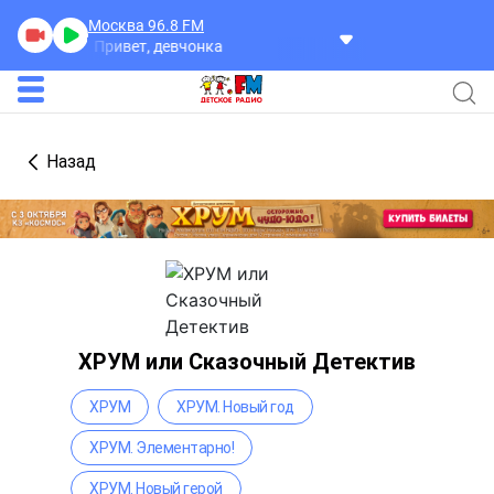
Москва 96.8
FM
ан-Лин
Привет, девчонка
Назад
ХРУМ или Сказочный Детектив
ХРУМ
ХРУМ. Новый год
ХРУМ. Элементарно!
ХРУМ. Новый герой