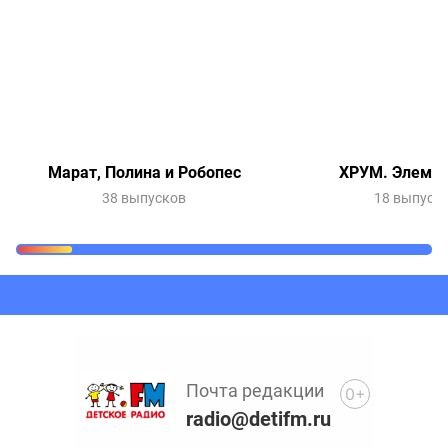
Марат, Полина и Робопес
ХРУМ. Элемен
38 выпусков
18 выпуск
Очередь прослушивания
Добавьте в очередь прослушивания другие записи
программ или сказок
Почта редакции
0+
radio@detifm.ru