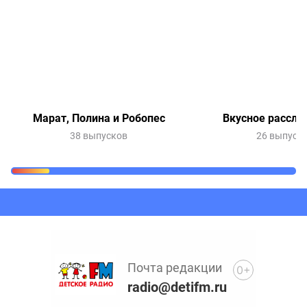
Марат, Полина и Робопес
Вкусное рассле
38 выпусков
26 выпуск
Очередь прослушивания
Добавьте в очередь прослушивания другие записи
программ или сказок
Почта редакции
0+
radio@detifm.ru