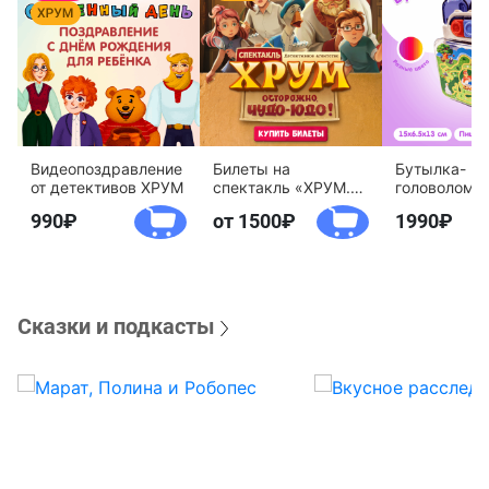
Видеопоздравление
Билеты на
Бутылка-
от детективов ХРУМ
спектакль «ХРУМ.
головоломк
Осторожно, Чудо-
воды «Дете
990
от 1500
1990
Юдо!»
агентство 
Сказки и подкасты