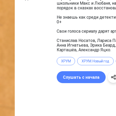
школьники Макс и Любаня, на
порядок в сказках восстанов
Не знаешь как среди детекти
0+
Свои голоса сериалу дарят ар
Станислав Носатов, Лариса П
Анна Игнатьева, Эрика Беард
Карташёв, Александр Яцко.
ХРУМ
ХРУМ. Новый год
Слушать с начала