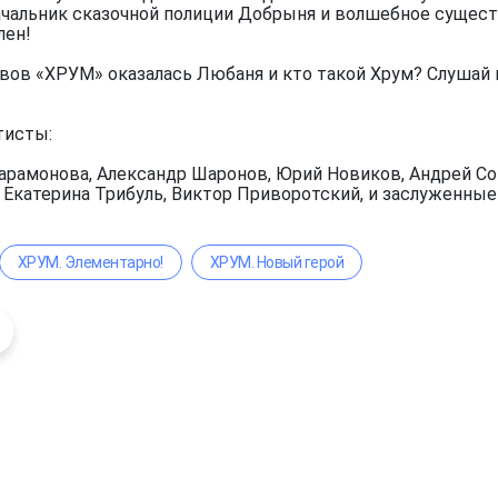
чальник сказочной полиции Добрыня и волшебное существ
лен!
вов «ХРУМ» оказалась Любаня и кто такой Хрум? Слушай 
тисты:
арамонова, Александр Шаронов, Юрий Новиков, Андрей Сок
, Екатерина Трибуль, Виктор Приворотский, и заслуженны
ХРУМ. Элементарно!
ХРУМ. Новый герой