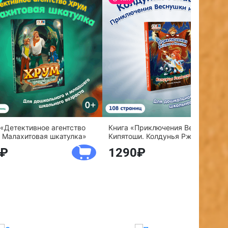
 «Детективное агентство
Книга «Приключения Веснушки и
 Малахитовая шкатулка»
Кипятоши. Колдунья Ржавелла»
1290