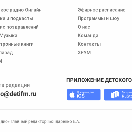
кое радио Онлайн
Эфирное расписание
 записи программ или сказок
ки и подкасты
Программы и шоу
ис поздравлений
О нас
 Музыка
Команда
тронные книги
Контакты
парад
ХРУМ
М
ПРИЛОЖЕНИЕ ДЕТСКОГО
та редакции
io@detifm.ru
дио» Главный редактор: Бондаренко Е.А.