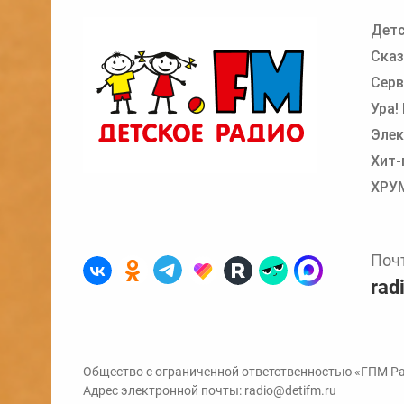
Детс
Добавьте в очередь прослушивания другие
Сказ
Серв
Ура!
Элек
Хит-
ХРУ
Поч
rad
Общество с ограниченной ответственностью «ГПМ Ра
Адрес электронной почты:
radio@detifm.ru