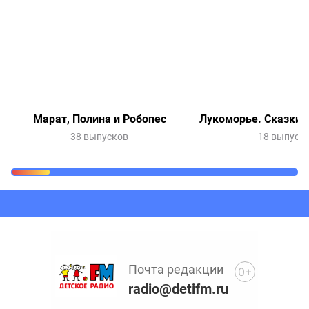
Марат, Полина и Робопес
Лукоморье. Сказки 
38 выпусков
18 выпуск
Очередь прослушивания
Добавьте в очередь прослушивания другие записи
программ или сказок
Почта редакции
0+
radio@detifm.ru