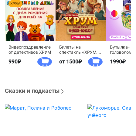
Видеопоздравление
Билеты на
Бутылка-
от детективов ХРУМ
спектакль «ХРУМ.
головоломк
Осторожно, Чудо-
воды «Дете
990
от 1500
1990
Юдо!»
агентство 
Сказки и подкасты