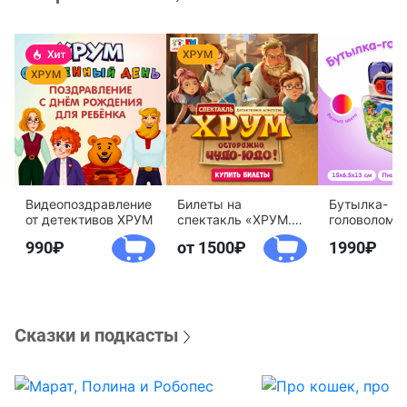
Видеопоздравление
Билеты на
Бутылка-
от детективов ХРУМ
спектакль «ХРУМ.
головоломк
Осторожно, Чудо-
воды «Дете
990
от 1500
1990
Юдо!»
агентство 
Сказки и подкасты