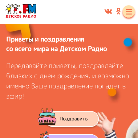
Приветы и поздравления
со всего мира на Детском Радио
Передавайте приветы, поздравляйте
близких с днем рождения, и
возможно
именно Ваше поздравление попадет в
эфир!