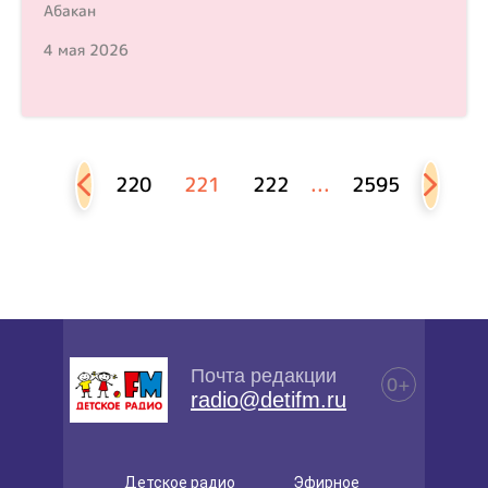
Абакан
4 мая 2026
220
221
222
...
2595
Почта редакции
0+
radio@detifm.ru
Детское радио
Эфирное