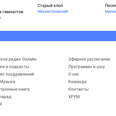
Старый клоп
Песня
х гимнастов
Михаил Боярский
Михаи
й
кое радио Онлайн
Эфирное расписание
ки и подкасты
Программы и шоу
ис поздравлений
О нас
 Музыка
Команда
тронные книги
Контакты
парад
ХРУМ
М