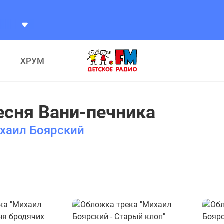
Что под нами, под ногами?
Что под нами, под ног
ХРУМ
есня Вани-печника
хаил Боярский