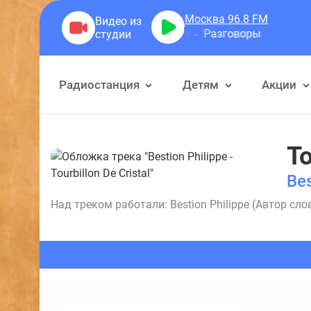
Москва 96.8
FM
Герра Александр
Разговоры
Радиостанция
Детям
Акции
To
Bes
Над треком работали: Bestion Philippe (Автор слов