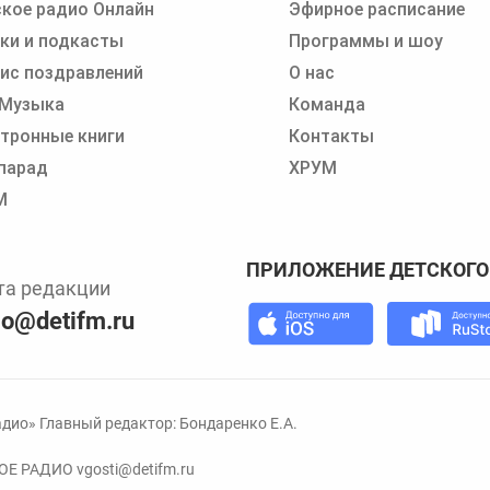
кое радио Онлайн
Эфирное расписание
ки и подкасты
Программы и шоу
ис поздравлений
О нас
 Музыка
Команда
тронные книги
Контакты
парад
ХРУМ
М
ПРИЛОЖЕНИЕ ДЕТСКОГО
та редакции
io@detifm.ru
дио» Главный редактор: Бондаренко Е.А.
КОЕ РАДИО
vgosti@detifm.ru