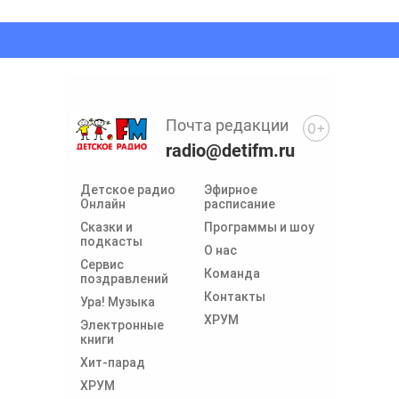
Почта редакции
0+
radio@detifm.ru
Детское радио
Эфирное
Онлайн
расписание
Сказки и
Программы и шоу
подкасты
О нас
Сервис
Команда
поздравлений
Контакты
Ура! Музыка
ХРУМ
Электронные
книги
Хит-парад
ХРУМ