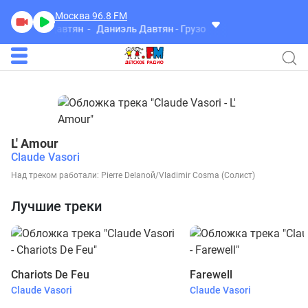
Москва 96.8
FM
Даниэль Давтян
Даниэль Давтян - Грузовик
L' Amour
Claude Vasori
Над треком работали: Pierre Delanoй/Vladimir Cosma (Солист)
Лучшие треки
Chariots De Feu
Farewell
Claude Vasori
Claude Vasori