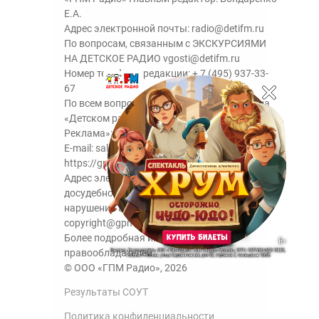
Е.А.
Адрес электронной почты:
radio@detifm.ru
По вопросам, связанным с ЭКСКУРСИЯМИ
НА ДЕТСКОЕ РАДИО
vgosti@detifm.ru
Номер телефона редакции:
+ 7 (495) 937-33-
67
По всем вопросам размещения рекламы на
«Детском радио» - сейлз-хаус «ГПМ
Реклама»:
+7 (495) 921-40-41
E-mail:
sales@gazprom-media.ru
https://gpmsaleshouse.ru/
Адрес электронной почты для отправления
досудебной претензии по вопросам
нарушения авторских и смежных прав:
copyright@gpmradio.ru
Более подробная информация для
правообладателей.
© ООО «ГПМ Радио», 2026
Результаты СОУТ
Политика конфиденциальности