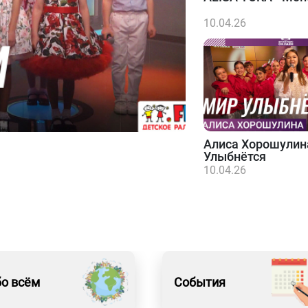
10.04.26
Алиса Хорошулин
Улыбнётся
10.04.26
о всём
События