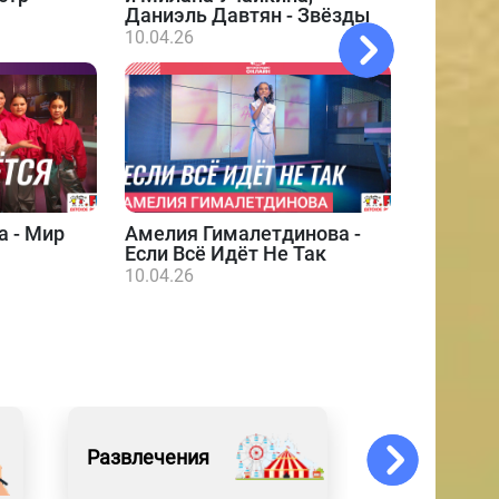
Даниэль Давтян - Звёзды
10.04.26
а - Мир
Амелия Гималетдинова -
Даниэл
Если Всё Идёт Не Так
10.04.26
10.04.26
Развлечения
Образован