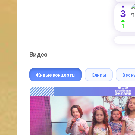
3
1
Видео
Живые концерты
Клипы
Весн