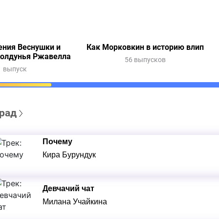
ния Веснушки и
Как Морковкин в историю влип
Колдунья Ржавелла
56 выпусков
1 выпуск
рад
Почему
Кира Бурундук
Девчачий чат
Милана Учайкина