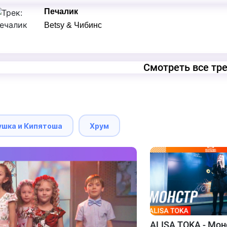
Печалик
Betsy & Чибинс
Смотреть все тр
ушка и Кипятоша
Хрум
ALISA TOKA - Мон