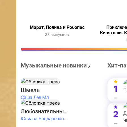
Марат, Полина и Робопес
Приключе
Кипятоши. 
38 выпусков
Музыкальные новинки
Хит-па
1
Шмель
Саша Лев Мл
Любознательные Дети
2
Юлиана Бондаренко & Амелия Колпакова & Егор Егоров & Валерия Шевченко & Ксюша Косичкина