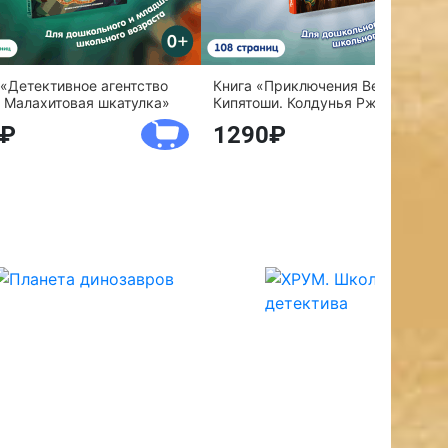
 «Детективное агентство
Книга «Приключения Веснушки и
 Малахитовая шкатулка»
Кипятоши. Колдунья Ржавелла»
1290