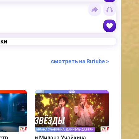
еки
смотреть на Rutube >
стр
и
Милана Учайкина,