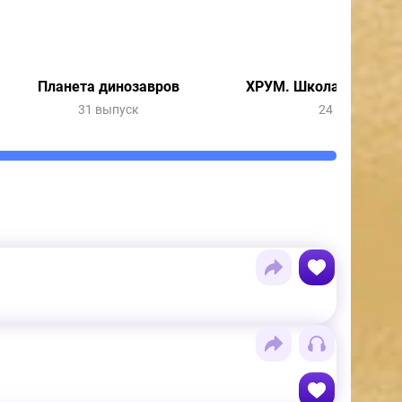
Планета динозавров
ХРУМ. Школа юного д
31 выпуск
24 выпуска