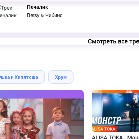
Печалик
Betsy & Чибинс
Смотреть все тр
ушка и Кипятоша
Хрум
ALISA TOKA - Мон