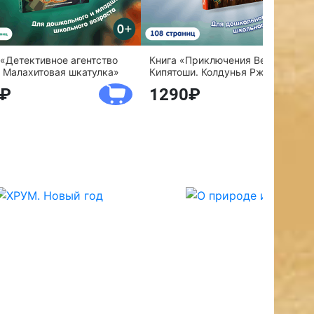
 «Детективное агентство
Книга «Приключения Веснушки и
 Малахитовая шкатулка»
Кипятоши. Колдунья Ржавелла»
1290