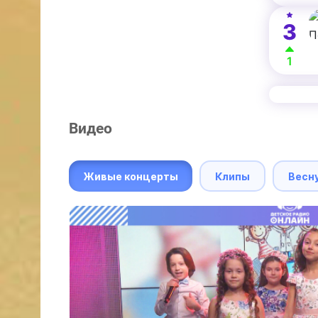
3
1
Видео
Живые концерты
Клипы
Весн