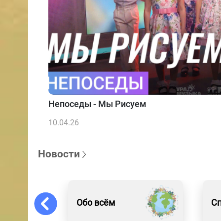
Непоседы - Мы Рисуем
10.04.26
Новости
Обо всём
С