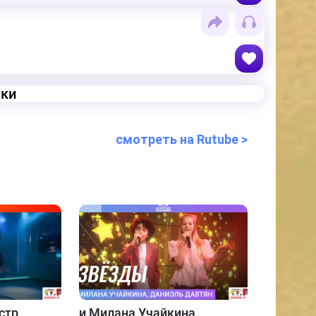
еки
смотреть на Rutube >
стр
и
Милана Учайкина,