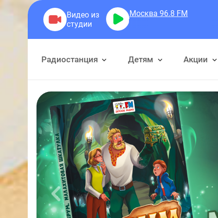
Москва 96.8
FM
Чевостик
Чево
Радиостанция
Детям
Акции