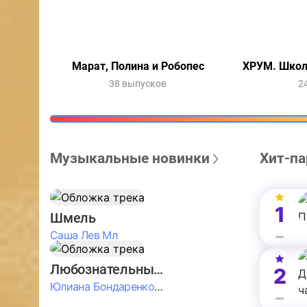
Марат, Полина и Робопес
ХРУМ. Школ
38 выпусков
2
Музыкальные новинки
Хит-па
1
Шмель
Саша Лев Мл
Любознательные Дети
2
Юлиана Бондаренко & Амелия Колпакова & Егор Егоров & Валерия Шевченко & Ксюша Косичкина