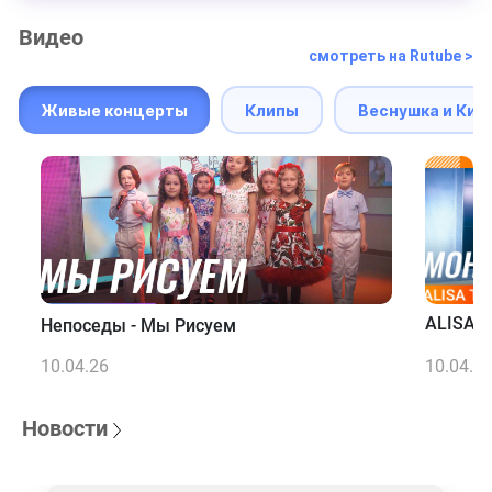
Видео
смотреть на Rutube >
Живые концерты
Клипы
Веснушка и Кип
ALISA T
Непоседы - Мы Рисуем
10.04.26
10.04.2
Новости