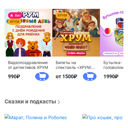
Видеопоздравление
Билеты на
Бутылка-
от детективов ХРУМ
спектакль «ХРУМ.
головоломк
Осторожно, Чудо-
воды «Дете
990
от 1500
1990
Юдо!»
агентство 
Сказки и подкасты