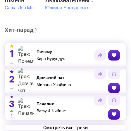
Шмель
Любознательные Дети
Саша Лев Мл
Юлиана Бондаренко & Амелия Колпакова & Егор Егоров & Валерия Шевченко & Ксюша Косичкина
Хит-парад
1
Почему
Кира Бурундук
2
Девчачий чат
Милана Учайкина
3
Печалик
Betsy & Чибинс
1
Смотреть все треки