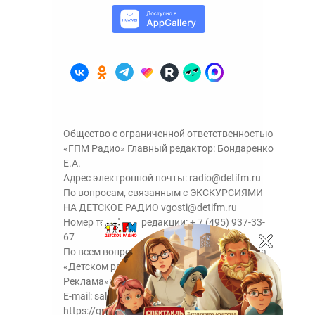
Общество с ограниченной ответственностью
«ГПМ Радио» Главный редактор: Бондаренко
Е.А.
Адрес электронной почты:
radio@detifm.ru
По вопросам, связанным с ЭКСКУРСИЯМИ
НА ДЕТСКОЕ РАДИО
vgosti@detifm.ru
Номер телефона редакции:
+ 7 (495) 937-33-
67
По всем вопросам размещения рекламы на
«Детском радио» - сейлз-хаус «ГПМ
Реклама»:
+7 (495) 921-40-41
E-mail:
sales@gazprom-media.ru
https://gpmsaleshouse.ru/