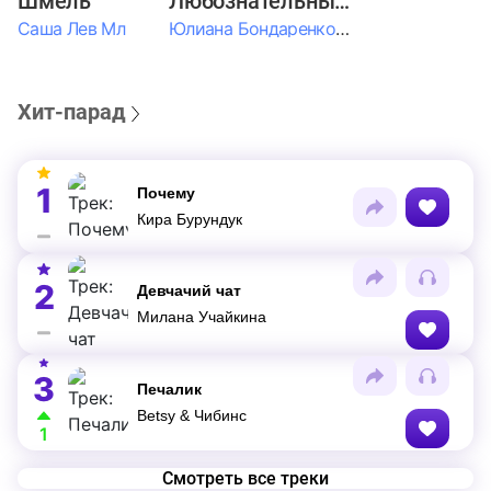
Шмель
Любознательные Дети
Саша Лев Мл
Юлиана Бондаренко & Амелия Колпакова & Егор Егоров & Валерия Шевченко & Ксюша Косичкина
Хит-парад
1
Почему
Кира Бурундук
2
Девчачий чат
Милана Учайкина
3
Печалик
Betsy & Чибинс
1
Смотреть все треки