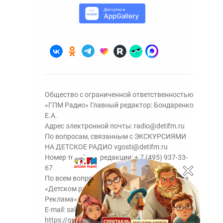
Общество с ограниченной ответственностью
«ГПМ Радио» Главный редактор: Бондаренко
Е.А.
Адрес электронной почты:
radio@detifm.ru
По вопросам, связанным с ЭКСКУРСИЯМИ
НА ДЕТСКОЕ РАДИО
vgosti@detifm.ru
Номер телефона редакции:
+ 7 (495) 937-33-
67
По всем вопросам размещения рекламы на
«Детском радио» - сейлз-хаус «ГПМ
Реклама»:
+7 (495) 921-40-41
E-mail:
sales@gazprom-media.ru
https://gpmsaleshouse.ru/