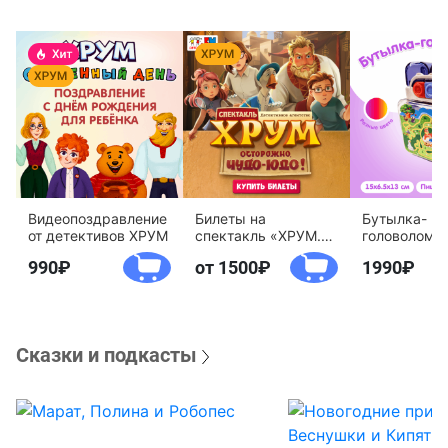
Видеопоздравление
Билеты на
Бутылка-
от детективов ХРУМ
спектакль «ХРУМ.
головоломк
Осторожно, Чудо-
воды «Дете
990
от 1500
1990
Юдо!»
агентство 
Сказки и подкасты