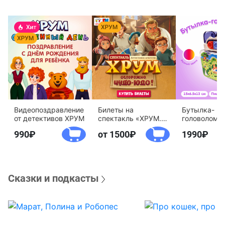
Видеопоздравление
Билеты на
Бутылка-
от детективов ХРУМ
спектакль «ХРУМ.
головоломк
Осторожно, Чудо-
воды «Дете
990
от 1500
1990
Юдо!»
агентство 
Сказки и подкасты