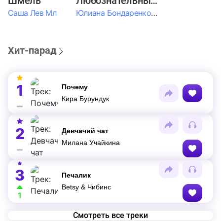
Шмель
Любознательные Дети
Саша Лев Мл
Юлиана Бондаренко & Амелия Колпакова & Егор Егоров & Валерия Шевченко & Ксюша Косичкина
Хит-парад
1
Почему
Кира Бурундук
2
Девчачий чат
Милана Учайкина
3
Печалик
Betsy & Чибинс
1
Смотреть все треки