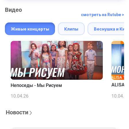
Видео
смотреть на Rutube >
Живые концерты
Клипы
Веснушка и Кип
ALISA T
Непоседы - Мы Рисуем
10.04.26
10.04.2
Новости