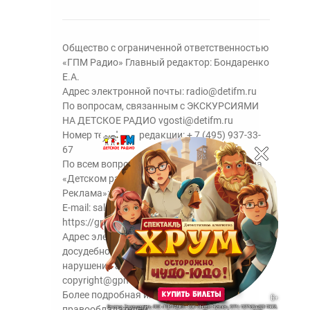
Общество с ограниченной ответственностью
«ГПМ Радио» Главный редактор: Бондаренко
Е.А.
Адрес электронной почты:
radio@detifm.ru
По вопросам, связанным с ЭКСКУРСИЯМИ
НА ДЕТСКОЕ РАДИО
vgosti@detifm.ru
Номер телефона редакции:
+ 7 (495) 937-33-
67
По всем вопросам размещения рекламы на
«Детском радио» - сейлз-хаус «ГПМ
Реклама»:
+7 (495) 921-40-41
E-mail:
sales@gazprom-media.ru
https://gpmsaleshouse.ru/
Адрес электронной почты для отправления
досудебной претензии по вопросам
нарушения авторских и смежных прав:
copyright@gpmradio.ru
Более подробная информация для
правообладателей.