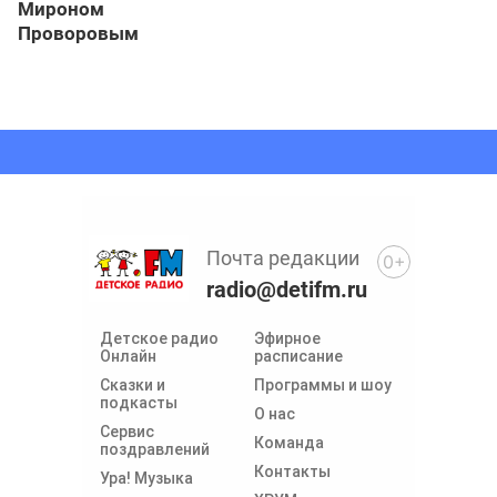
Мироном
Проворовым
Почта редакции
0+
radio@detifm.ru
Детское радио
Эфирное
Онлайн
расписание
Сказки и
Программы и шоу
подкасты
О нас
Сервис
Команда
поздравлений
Контакты
Ура! Музыка