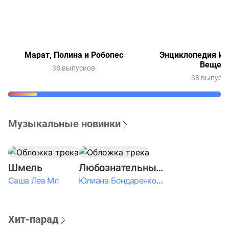
Марат, Полина и Робопес
Энциклопедия Ин
Вещей
38 выпусков
38 выпуск
Музыкальные новинки
Шмель
Любознательные Дети
Саша Лев Мл
Юлиана Бондаренко & Амелия Колпакова & Егор Егоров & Валерия Шевченко & Ксюша Косичкина
Хит-парад