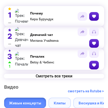
1
Почему
Кира Бурундук
2
Девчачий чат
Милана Учайкина
3
Печалик
Betsy & Чибинс
1
Смотреть все треки
Видео
смотреть на Rutube >
Живые концерты
Клипы
Веснушка и Кип