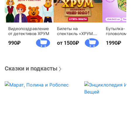
Видеопоздравление
Билеты на
Бутылка-
от детективов ХРУМ
спектакль «ХРУМ.
головоломк
Осторожно, Чудо-
воды «Дете
990
от 1500
1990
Юдо!»
агентство 
Сказки и подкасты