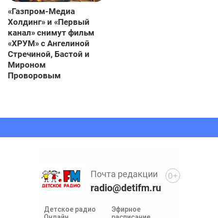
«Газпром-Медиа
Холдинг» и «Первый
канал» снимут фильм
«ХРУМ» с Ангелиной
Стречиной, Бастой и
Мироном
Проворовым
Почта редакции
0+
radio@detifm.ru
Детское радио
Эфирное
Онлайн
расписание