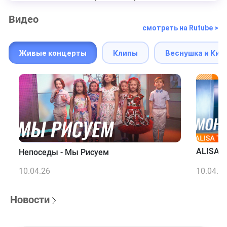
Видео
смотреть на Rutube >
Живые концерты
Клипы
Веснушка и Кип
ALISA T
Непоседы - Мы Рисуем
10.04.26
10.04.2
Новости