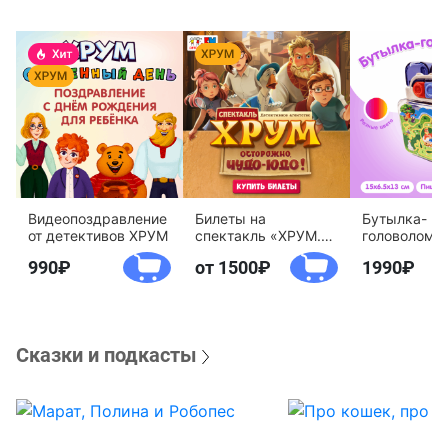
Видеопоздравление
Билеты на
Бутылка-
от детективов ХРУМ
спектакль «ХРУМ.
головоломк
Осторожно, Чудо-
воды «Дете
990
от 1500
1990
Юдо!»
агентство 
Сказки и подкасты