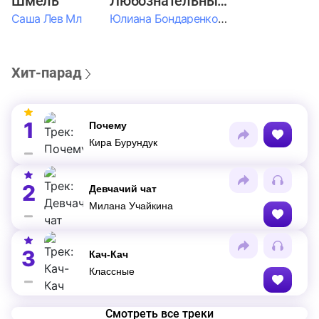
Шмель
Любознательные Дети
Саша Лев Мл
Юлиана Бондаренко & Амелия Колпакова & Егор Егоров & Валерия Шевченко & Ксюша Косичкина
Хит-парад
1
Почему
Кира Бурундук
2
Девчачий чат
Милана Учайкина
3
Кач-Кач
Классные
Смотреть все треки