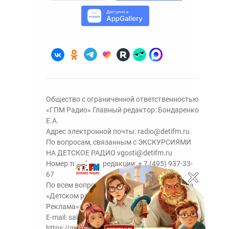
Общество с ограниченной ответственностью
«ГПМ Радио» Главный редактор: Бондаренко
Е.А.
Адрес электронной почты:
radio@detifm.ru
По вопросам, связанным с ЭКСКУРСИЯМИ
НА ДЕТСКОЕ РАДИО
vgosti@detifm.ru
Номер телефона редакции:
+ 7 (495) 937-33-
67
По всем вопросам размещения рекламы на
«Детском радио» - сейлз-хаус «ГПМ
Реклама»:
+7 (495) 921-40-41
E-mail:
sales@gazprom-media.ru
https://gpmsaleshouse.ru/