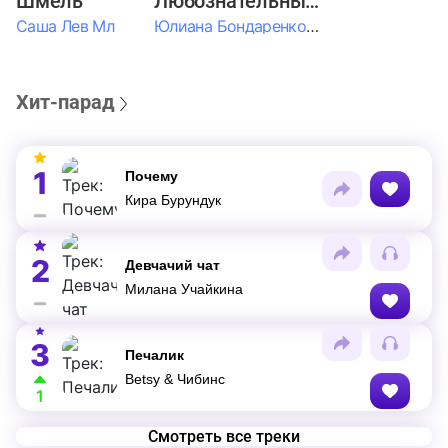
Шмель
Любознательные Дети
Саша Лев Мл
Юлиана Бондаренко & Амелия Колпакова & Егор Егоров & Валерия Шевченко & Ксюша Косичкина
Хит-парад
1
Почему
Кира Бурундук
2
Девчачий чат
Милана Учайкина
3
Печалик
Betsy & Чибинс
1
Смотреть все треки