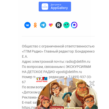
Общество с ограниченной ответственностью
«ГПМ Радио» Главный редактор: Бондаренко
Е.А.
Адрес электронной почты:
radio@detifm.ru
По вопросам, связанным с ЭКСКУРСИЯМИ
НА ДЕТСКОЕ РАДИО
vgosti@detifm.ru
Номер телефона редакции:
+ 7 (495) 937-33-
67
По всем вопросам размещения рекламы на
«Детском радио» - сейлз-хаус «ГПМ
Реклама»:
+7 (495) 921-40-41
E-mail:
sales@gazprom-media.ru
https://gpmsaleshouse.ru/