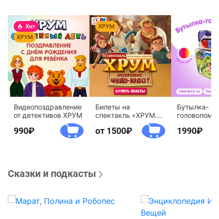
Видеопоздравление
Билеты на
Бутылка-
от детективов ХРУМ
спектакль «ХРУМ.
головоломк
Осторожно, Чудо-
воды «Дете
990
от 1500
1990
Юдо!»
агентство 
Сказки и подкасты