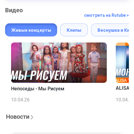
Видео
смотреть на Rutube >
Живые концерты
Клипы
Веснушка и Кип
ALISA T
Непоседы - Мы Рисуем
10.04.26
10.04.2
Новости