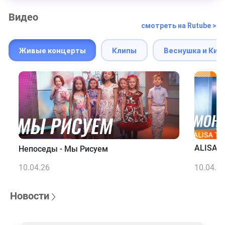
Видео
смотреть на Rutube >
Живые концерты
Клипы
Веснушка и Кип
ALISA T
Непоседы - Мы Рисуем
10.04.26
10.04.2
Новости