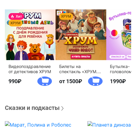
Видеопоздравление
Билеты на
Бутылка-
от детективов ХРУМ
спектакль «ХРУМ.
головоломк
Осторожно, Чудо-
воды «Дете
990
от 1500
1990
Юдо!»
агентство 
Сказки и подкасты