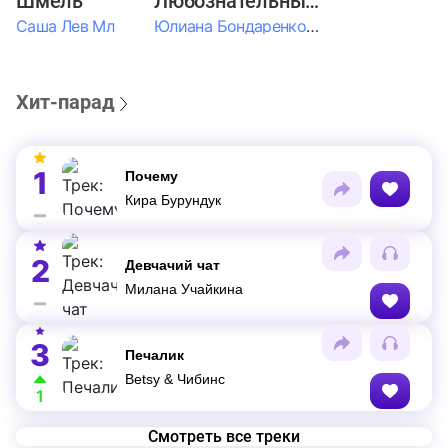
Шмель
Любознательные Дети
Саша Лев Мл
Юлиана Бондаренко & Амелия Колпакова & Егор Егоров & Валерия Шевченко & Ксюша Косичкина
Хит-парад
1
Почему
Кира Бурундук
2
Девчачий чат
Милана Учайкина
3
Печалик
Betsy & Чибинс
1
Смотреть все треки