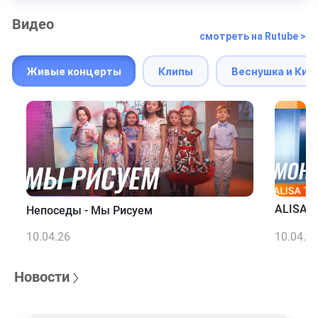
Видео
смотреть на Rutube >
Живые концерты
Клипы
Веснушка и Кип
ALISA T
Непоседы - Мы Рисуем
10.04.26
10.04.2
Новости