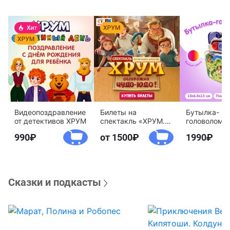
Видеопоздравление
Билеты на
Бутылка-
от детективов ХРУМ
спектакль «ХРУМ.
головоломк
Осторожно, Чудо-
воды «Дете
990
от 1500
1990
Юдо!»
агентство 
Сказки и подкасты