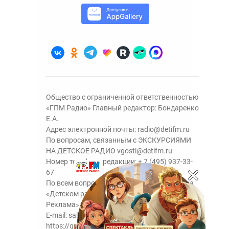
Общество с ограниченной ответственностью
«ГПМ Радио» Главный редактор: Бондаренко
Е.А.
Адрес электронной почты:
radio@detifm.ru
По вопросам, связанным с ЭКСКУРСИЯМИ
НА ДЕТСКОЕ РАДИО
vgosti@detifm.ru
Номер телефона редакции:
+ 7 (495) 937-33-
67
По всем вопросам размещения рекламы на
«Детском радио» - сейлз-хаус «ГПМ
Реклама»:
+7 (495) 921-40-41
E-mail:
sales@gazprom-media.ru
https://gpmsaleshouse.ru/