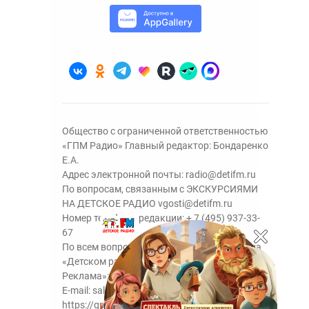
Общество с ограниченной ответственностью
«ГПМ Радио» Главный редактор: Бондаренко
Е.А.
Адрес электронной почты:
radio@detifm.ru
По вопросам, связанным с ЭКСКУРСИЯМИ
НА ДЕТСКОЕ РАДИО
vgosti@detifm.ru
Номер телефона редакции:
+ 7 (495) 937-33-
67
По всем вопросам размещения рекламы на
«Детском радио» - сейлз-хаус «ГПМ
Реклама»:
+7 (495) 921-40-41
E-mail:
sales@gazprom-media.ru
https://gpmsaleshouse.ru/