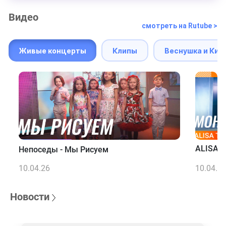
Видео
смотреть на Rutube >
Живые концерты
Клипы
Веснушка и Кип
ALISA T
Непоседы - Мы Рисуем
10.04.26
10.04.2
Новости