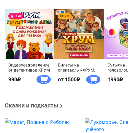
Видеопоздравление
Билеты на
Бутылка-
от детективов ХРУМ
спектакль «ХРУМ.
головоломк
Осторожно, Чудо-
воды «Дете
990
от 1500
1990
Юдо!»
агентство 
Сказки и подкасты