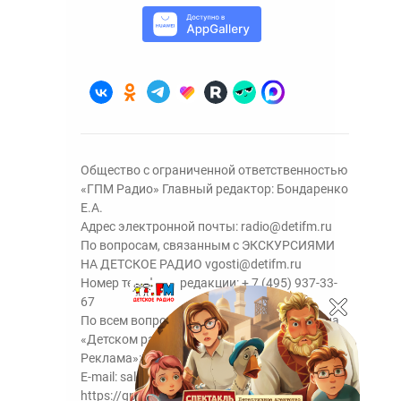
Общество с ограниченной ответственностью
«ГПМ Радио» Главный редактор: Бондаренко
Е.А.
Адрес электронной почты:
radio@detifm.ru
По вопросам, связанным с ЭКСКУРСИЯМИ
НА ДЕТСКОЕ РАДИО
vgosti@detifm.ru
Номер телефона редакции:
+ 7 (495) 937-33-
67
По всем вопросам размещения рекламы на
«Детском радио» - сейлз-хаус «ГПМ
Реклама»:
+7 (495) 921-40-41
E-mail:
sales@gazprom-media.ru
https://gpmsaleshouse.ru/