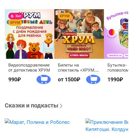
Видеопоздравление
Билеты на
Бутылка-
от детективов ХРУМ
спектакль «ХРУМ.
головоломк
Осторожно, Чудо-
воды «Дете
990
от 1500
1990
Юдо!»
агентство 
Сказки и подкасты