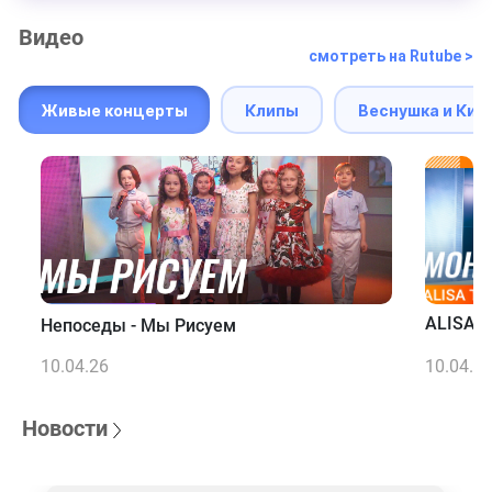
Видео
смотреть на Rutube >
Живые концерты
Клипы
Веснушка и Кип
ALISA T
Непоседы - Мы Рисуем
10.04.26
10.04.2
Новости