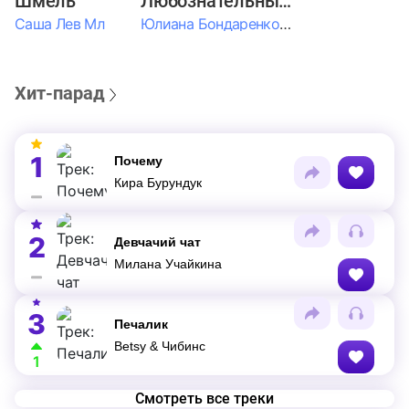
Шмель
Любознательные Дети
Саша Лев Мл
Юлиана Бондаренко & Амелия Колпакова & Егор Егоров & Валерия Шевченко & Ксюша Косичкина
Хит-парад
1
Почему
Кира Бурундук
2
Девчачий чат
Милана Учайкина
3
Печалик
Betsy & Чибинс
1
Смотреть все треки