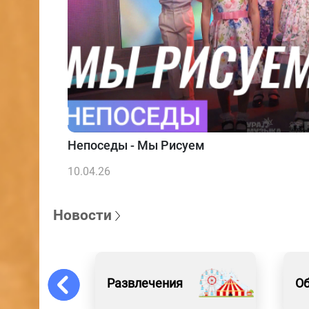
Непоседы - Мы Рисуем
10.04.26
Новости
Развлечения
Об