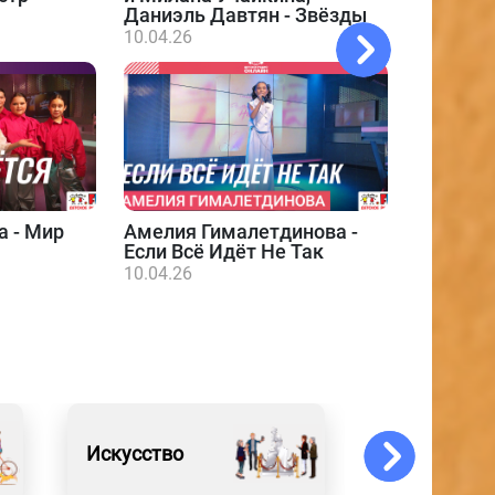
Даниэль Давтян - Звёзды
10.04.26
а - Мир
Амелия Гималетдинова -
Даниэл
Если Всё Идёт Не Так
10.04.26
10.04.26
Искусство
События