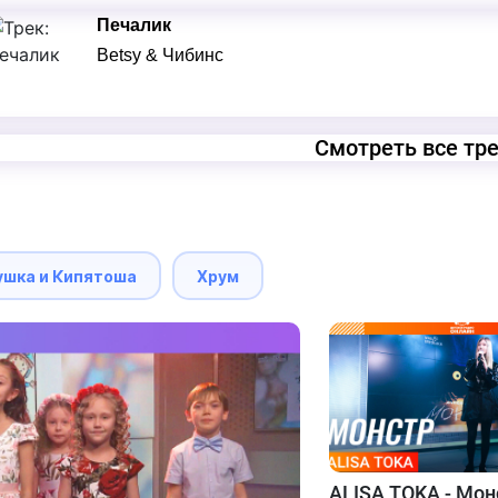
Печалик
Betsy & Чибинс
Смотреть все тр
ушка и Кипятоша
Хрум
ALISA TOKA - Мон