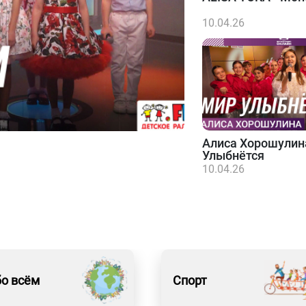
10.04.26
Алиса Хорошулин
Улыбнётся
10.04.26
о всём
Спорт