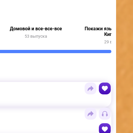
Домовой и все-все-все
Покажи язык с Весн
Кипятошей
53 выпуска
29 выпусков