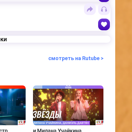
еки
смотреть на Rutube >
стр
и
Милана Учайкина,