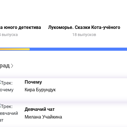
а юного детектива
Лукоморье. Сказки Кота-учёного
4 выпуска
18 выпусков
рад
Почему
Кира Бурундук
Девчачий чат
Милана Учайкина