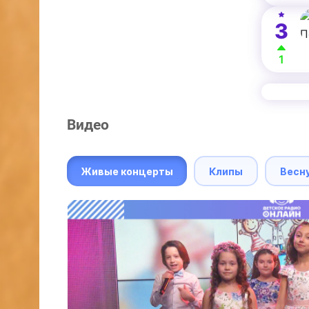
3
1
Видео
Живые концерты
Клипы
Весн