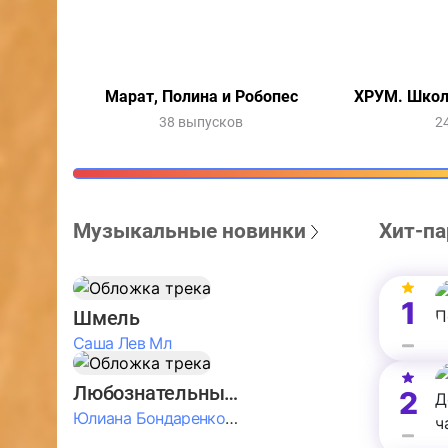
Марат, Полина и Робопес
ХРУМ. Школ
38 выпусков
2
Музыкальные новинки
Хит-па
1
Шмель
Саша Лев Мл
Любознательные Дети
2
Юлиана Бондаренко & Амелия Колпакова & Егор Егоров & Валерия Шевченко & Ксюша Косичкина