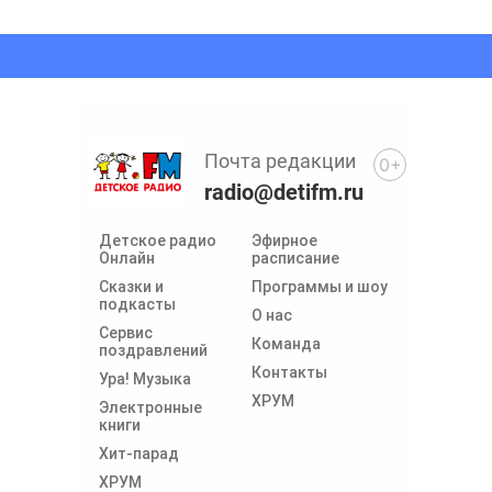
Почта редакции
0+
radio@detifm.ru
Детское радио
Эфирное
Онлайн
расписание
Сказки и
Программы и шоу
подкасты
О нас
Сервис
Команда
поздравлений
Контакты
Ура! Музыка
ХРУМ
Электронные
книги
Хит-парад
ХРУМ