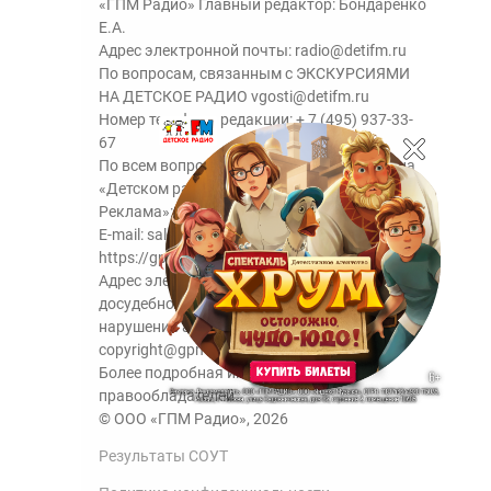
«ГПМ Радио» Главный редактор: Бондаренко
Е.А.
Адрес электронной почты:
radio@detifm.ru
По вопросам, связанным с ЭКСКУРСИЯМИ
НА ДЕТСКОЕ РАДИО
vgosti@detifm.ru
Номер телефона редакции:
+ 7 (495) 937-33-
67
По всем вопросам размещения рекламы на
«Детском радио» - сейлз-хаус «ГПМ
Реклама»:
+7 (495) 921-40-41
E-mail:
sales@gazprom-media.ru
https://gpmsaleshouse.ru/
Адрес электронной почты для отправления
досудебной претензии по вопросам
нарушения авторских и смежных прав:
copyright@gpmradio.ru
Более подробная информация для
правообладателей.
© ООО «ГПМ Радио», 2026
Результаты СОУТ