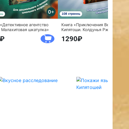
 «Детективное агентство
Книга «Приключения Веснушки и
 Малахитовая шкатулка»
Кипятоши. Колдунья Ржавелла»
1290