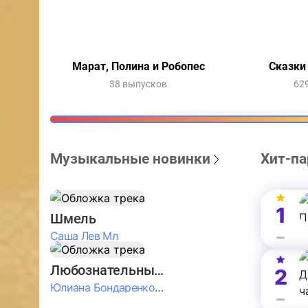
Марат, Полина и Робопес
Сказки
38 выпусков
62
Музыкальные новинки
Хит-па
1
Шмель
Саша Лев Мл
Любознательные Дети
2
Юлиана Бондаренко & Амелия Колпакова & Егор Егоров & Валерия Шевченко & Ксюша Косичкина