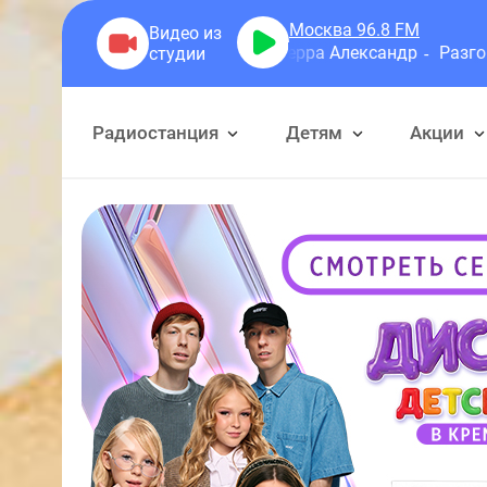
Москва 96.8
FM
Герра Александр
Разговоры
Радиостанция
Детям
Акции