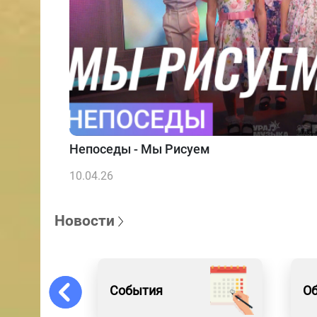
Непоседы - Мы Рисуем
10.04.26
Новости
События
О