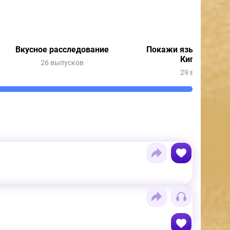
Вкусное расследование
Покажи язык с Весн
Кипятошей
26 выпусков
29 выпусков