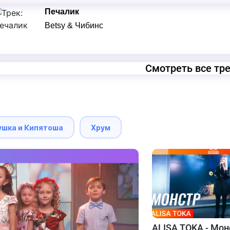
Печалик
Betsy & Чибинс
Смотреть все тр
ушка и Кипятоша
Хрум
ALISA TOKA - Мон