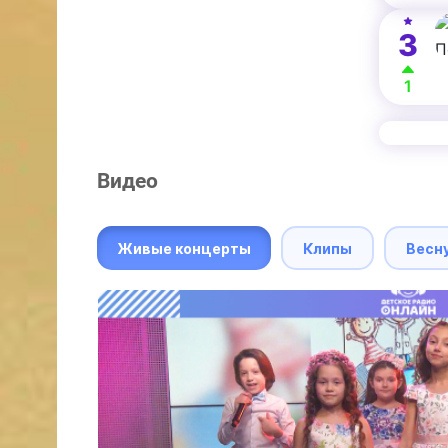
3
1
Видео
Живые концерты
Клипы
Весн