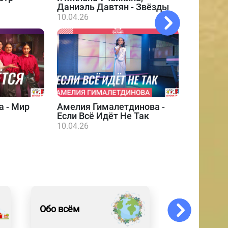
Даниэль Давтян - Звёзды
10.04.26
а - Мир
Амелия Гималетдинова -
Даниэл
Если Всё Идёт Не Так
10.04.26
10.04.26
Обо всём
Спорт