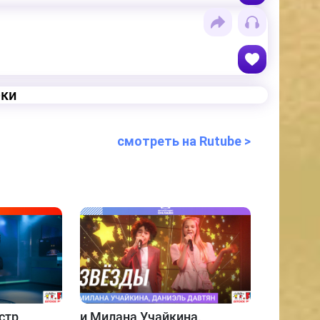
еки
смотреть на Rutube >
стр
и
Милана Учайкина,