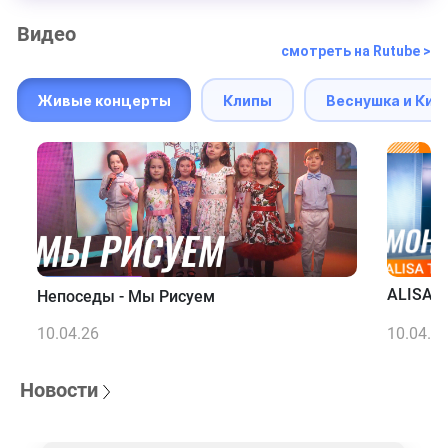
Видео
смотреть на Rutube >
Живые концерты
Клипы
Веснушка и Кип
ALISA T
Непоседы - Мы Рисуем
10.04.26
10.04.2
Новости