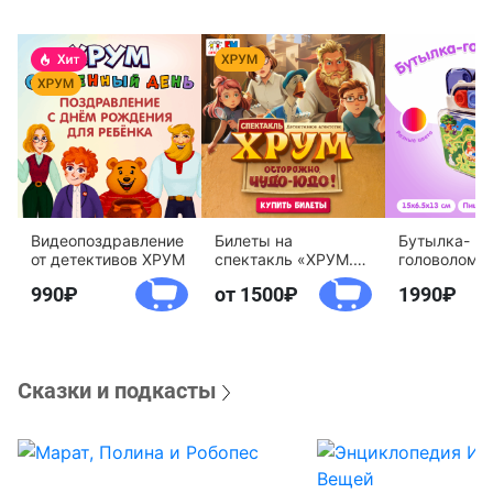
Видеопоздравление
Билеты на
Бутылка-
от детективов ХРУМ
спектакль «ХРУМ.
головоломк
Осторожно, Чудо-
воды «Дете
990
от 1500
1990
Юдо!»
агентство 
Сказки и подкасты