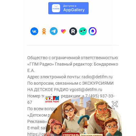
Общество с ограниченной ответственностью
«ГПМ Радио» Главный редактор: Бондаренко
Е.А.
Адрес электронной почты:
radio@detifm.ru
По вопросам, связанным с ЭКСКУРСИЯМИ
НА ДЕТСКОЕ РАДИО
vgosti@detifm.ru
Номер телефона редакции:
+ 7 (495) 937-33-
67
По всем вопросам размещения рекламы на
«Детском радио» - сейлз-хаус «ГПМ
Реклама»:
+7 (495) 921-40-41
E-mail:
sales@gazprom-media.ru
https://gpmsaleshouse.ru/