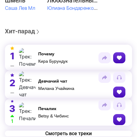
Шмель
Любознательные Дети
Саша Лев Мл
Юлиана Бондаренко & Амелия Колпакова & Егор Егоров & Валерия Шевченко & Ксюша Косичкина
Хит-парад
1
Почему
Кира Бурундук
2
Девчачий чат
Милана Учайкина
3
Печалик
Betsy & Чибинс
1
Смотреть все треки