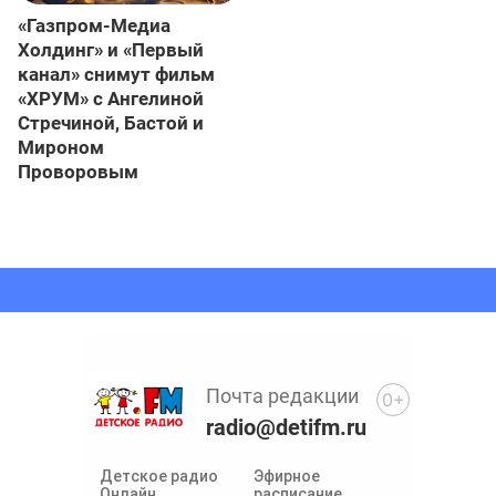
«Газпром-Медиа
Холдинг» и «Первый
канал» снимут фильм
«ХРУМ» с Ангелиной
Стречиной, Бастой и
Мироном
Проворовым
Почта редакции
0+
radio@detifm.ru
Детское радио
Эфирное
Онлайн
расписание