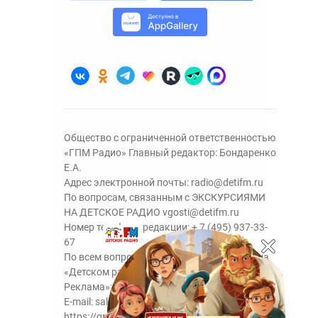
Общество с ограниченной ответственностью
«ГПМ Радио» Главный редактор: Бондаренко
Е.А.
Адрес электронной почты:
radio@detifm.ru
По вопросам, связанным с ЭКСКУРСИЯМИ
НА ДЕТСКОЕ РАДИО
vgosti@detifm.ru
Номер телефона редакции:
+ 7 (495) 937-33-
67
По всем вопросам размещения рекламы на
«Детском радио» - сейлз-хаус «ГПМ
Реклама»:
+7 (495) 921-40-41
E-mail:
sales@gazprom-media.ru
https://gpmsaleshouse.ru/