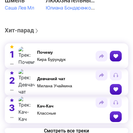
Шмель
Любознательные Дети
Саша Лев Мл
Юлиана Бондаренко & Амелия Колпакова & Егор Егоров & Валерия Шевченко & Ксюша Косичкина
Хит-парад
1
Почему
Кира Бурундук
2
Девчачий чат
Милана Учайкина
3
Кач-Кач
Классные
Смотреть все треки