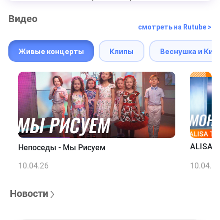
Видео
смотреть на Rutube >
Живые концерты
Клипы
Веснушка и Кип
ALISA T
Непоседы - Мы Рисуем
10.04.26
10.04.2
Новости