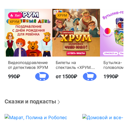
Видеопоздравление
Билеты на
Бутылка-
от детективов ХРУМ
спектакль «ХРУМ.
головоломк
Осторожно, Чудо-
воды «Дете
990
от 1500
1990
Юдо!»
агентство 
Сказки и подкасты