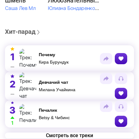
Шмель
Любознательные Дети
Саша Лев Мл
Юлиана Бондаренко & Амелия Колпакова & Егор Егоров & Валерия Шевченко & Ксюша Косичкина
Хит-парад
1
Почему
Кира Бурундук
2
Девчачий чат
Милана Учайкина
3
Печалик
Betsy & Чибинс
1
Смотреть все треки