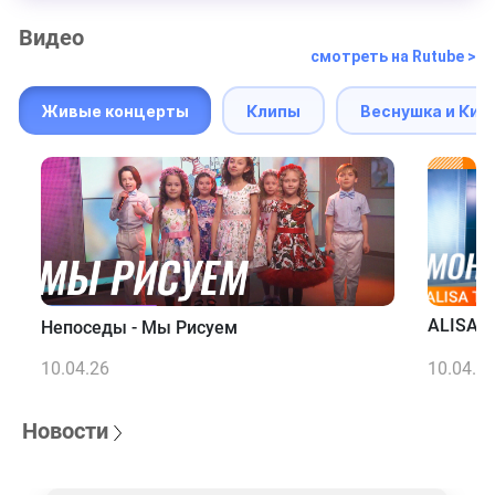
Видео
смотреть на Rutube >
Живые концерты
Клипы
Веснушка и Кип
ALISA T
Непоседы - Мы Рисуем
10.04.26
10.04.2
Новости