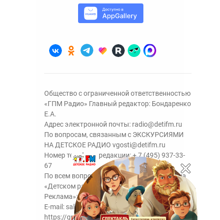
Общество с ограниченной ответственностью
«ГПМ Радио» Главный редактор: Бондаренко
Е.А.
Адрес электронной почты:
radio@detifm.ru
По вопросам, связанным с ЭКСКУРСИЯМИ
НА ДЕТСКОЕ РАДИО
vgosti@detifm.ru
Номер телефона редакции:
+ 7 (495) 937-33-
67
По всем вопросам размещения рекламы на
«Детском радио» - сейлз-хаус «ГПМ
Реклама»:
+7 (495) 921-40-41
E-mail:
sales@gazprom-media.ru
https://gpmsaleshouse.ru/