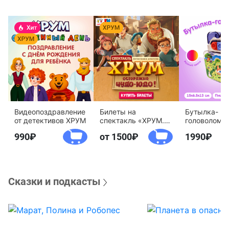
Видеопоздравление
Билеты на
Бутылка-
от детективов ХРУМ
спектакль «ХРУМ.
головоломк
Осторожно, Чудо-
воды «Дете
990
от 1500
1990
Юдо!»
агентство 
Сказки и подкасты