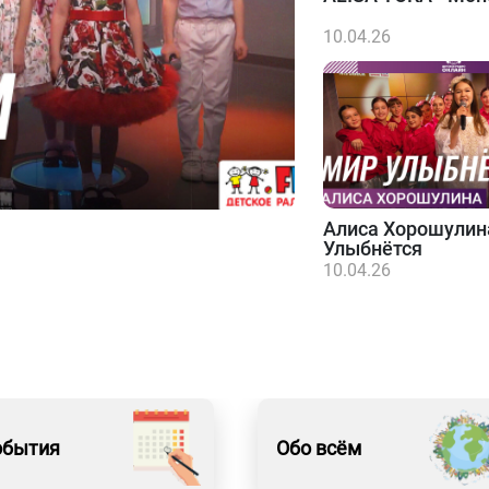
10.04.26
Алиса Хорошулин
Улыбнётся
10.04.26
обытия
Обо всём