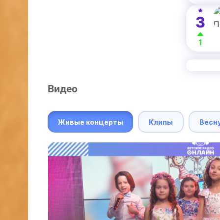
3
1
Видео
Живые концерты
Клипы
Весн