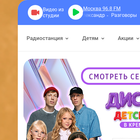
Москва 96.8
FM
Герра Александр
Разговоры
Радиостанция
Детям
Акции