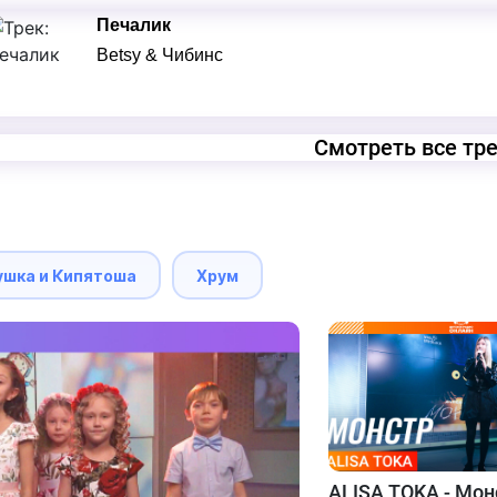
Печалик
Betsy & Чибинс
Смотреть все тр
ушка и Кипятоша
Хрум
ALISA TOKA - Мон