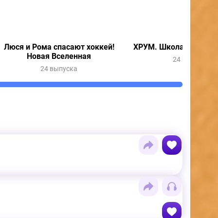
Люся и Рома спасают хоккей!
ХРУМ. Школа юного д
Новая Вселенная
24 выпуска
24 выпуска