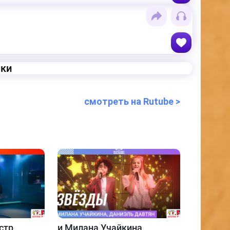
еки
смотреть на Rutube >
стр
и
Милана Учайкина,