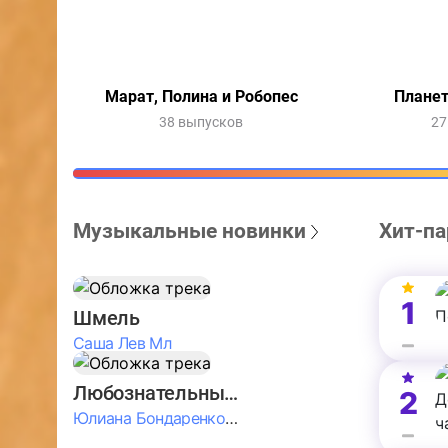
Марат, Полина и Робопес
Планет
38 выпусков
27
Музыкальные новинки
Хит-па
1
Шмель
Саша Лев Мл
Любознательные Дети
2
Юлиана Бондаренко & Амелия Колпакова & Егор Егоров & Валерия Шевченко & Ксюша Косичкина