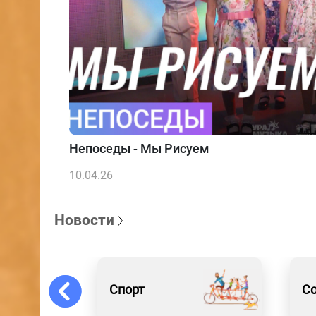
Непоседы - Мы Рисуем
10.04.26
Новости
Спорт
С