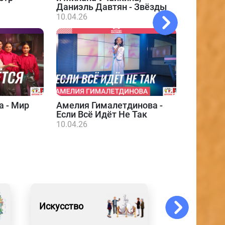
Даниэль Давтян - Звёзды
10.04.26
а - Мир
Амелия Гималетдинова -
Даниэл
Если Всё Идёт Не Так
10.04.26
10.04.26
Искусство
Новости