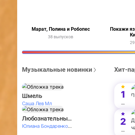
Марат, Полина и Робопес
Покажи яз
К
38 выпусков
29
Музыкальные новинки
Хит-па
1
Шмель
Саша Лев Мл
Любознательные Дети
2
Юлиана Бондаренко & Амелия Колпакова & Егор Егоров & Валерия Шевченко & Ксюша Косичкина