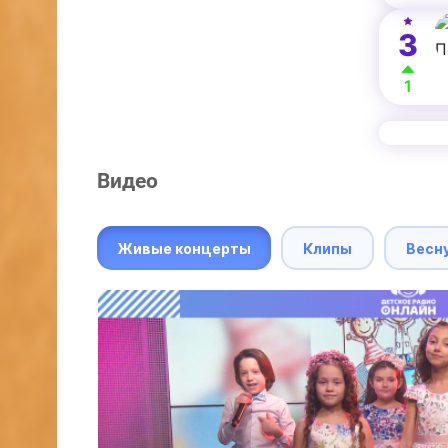
3
1
Видео
Живые концерты
Клипы
Весн