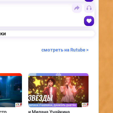
еки
смотреть на Rutube >
стр
и
Милана Учайкина,