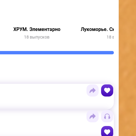
ХРУМ. Элементарно
Лукоморье. Сказки Кот
18 выпусков
18 выпусков