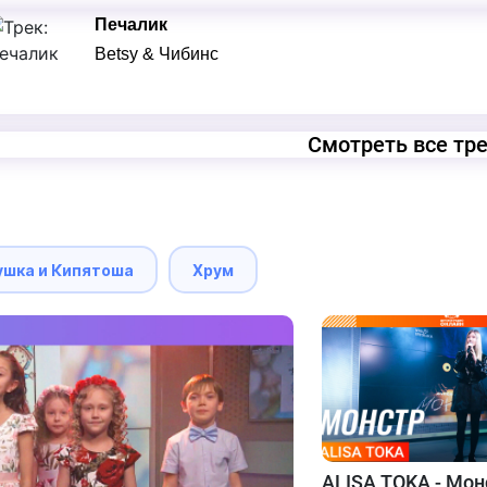
Печалик
Betsy & Чибинс
Смотреть все тр
ушка и Кипятоша
Хрум
ALISA TOKA - Мон