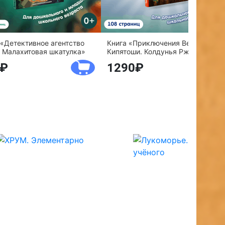
 «Детективное агентство
Книга «Приключения Веснушки и
 Малахитовая шкатулка»
Кипятоши. Колдунья Ржавелла»
1290