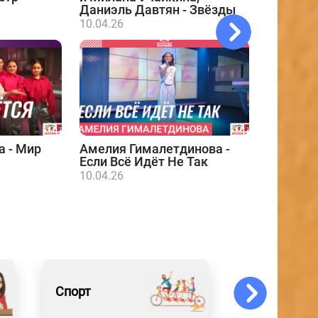
Даниэль Давтян - Звёзды
10.04.26
а - Мир
Амелия Гималетдинова -
Даниэл
Если Всё Идёт Не Так
10.04.26
10.04.26
Спорт
События