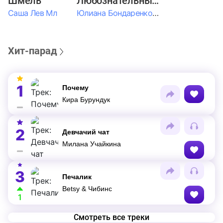
Шмель
Любознательные Дети
Саша Лев Мл
Юлиана Бондаренко & Амелия Колпакова & Егор Егоров & Валерия Шевченко & Ксюша Косичкина
Хит-парад
1
Почему
Кира Бурундук
2
Девчачий чат
Милана Учайкина
3
Печалик
Betsy & Чибинс
1
Смотреть все треки