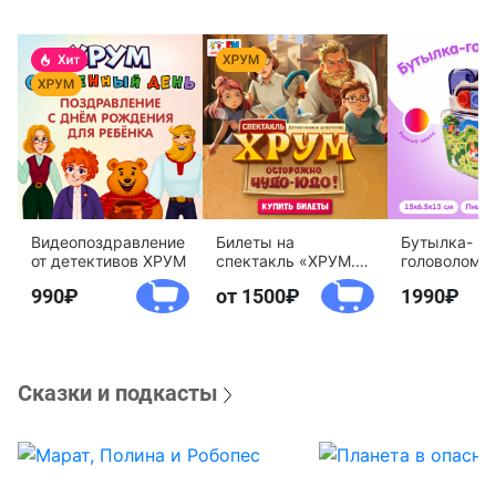
Видеопоздравление
Билеты на
Бутылка-
от детективов ХРУМ
спектакль «ХРУМ.
головоломк
Осторожно, Чудо-
воды «Дете
990
от 1500
1990
Юдо!»
агентство 
Сказки и подкасты