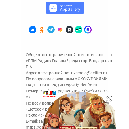
Общество с ограниченной ответственностью
«ГПМ Радио» Главный редактор: Бондаренко
Е.А.
Адрес электронной почты:
radio@detifm.ru
По вопросам, связанным с ЭКСКУРСИЯМИ
НА ДЕТСКОЕ РАДИО
vgosti@detifm.ru
Номер телефона редакции:
+ 7 (495) 937-33-
67
По всем вопросам размещения рекламы на
«Детском радио» - сейлз-хаус «ГПМ
Реклама»:
+7 (495) 921-40-41
E-mail:
sales@gazprom-media.ru
https://gpmsaleshouse.ru/