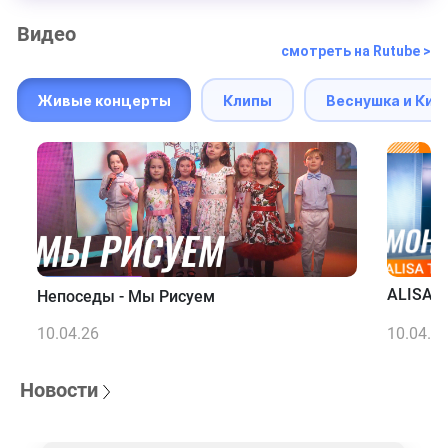
Видео
смотреть на Rutube >
Живые концерты
Клипы
Веснушка и Кип
ALISA T
Непоседы - Мы Рисуем
10.04.26
10.04.2
Новости