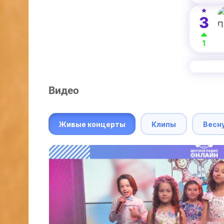
3
1
Видео
Живые концерты
Клипы
Весн