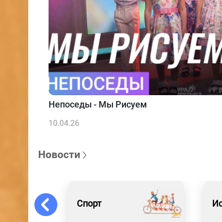
Непоседы - Мы Рисуем
10.04.26
Новости
Спорт
Ис