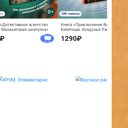
 «Детективное агентство
Книга «Приключения Веснушки и
 Малахитовая шкатулка»
Кипятоши. Колдунья Ржавелла»
1290