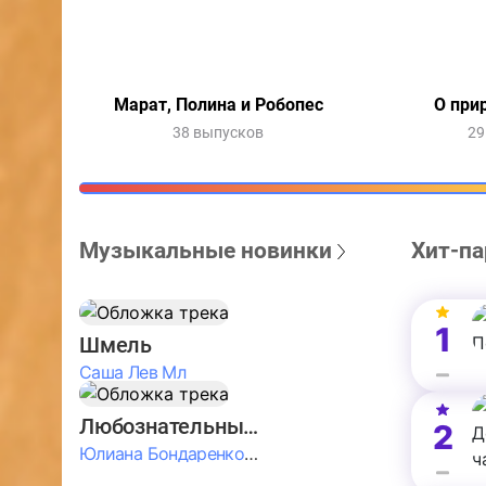
Марат, Полина и Робопес
О при
38 выпусков
29
Музыкальные новинки
Хит-па
1
Шмель
Саша Лев Мл
Любознательные Дети
2
Юлиана Бондаренко & Амелия Колпакова & Егор Егоров & Валерия Шевченко & Ксюша Косичкина