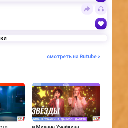
еки
смотреть на Rutube >
стр
и
Милана Учайкина,