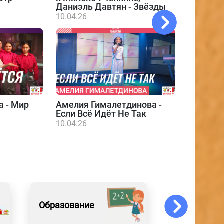
Даниэль Давтян - Звёзды
10.04.26
а - Мир
Амелия Гималетдинова -
Даниэл
Если Всё Идёт Не Так
10.04.26
10.04.26
Образование
События