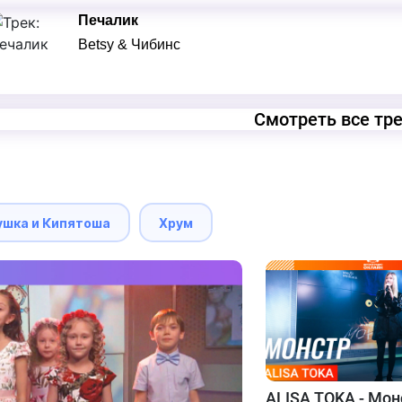
Печалик
Betsy & Чибинс
Смотреть все тр
ушка и Кипятоша
Хрум
ALISA TOKA - Мон